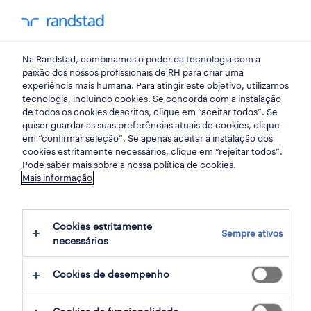
my randst
Na Randstad, combinamos o poder da tecnologia com a
início
paixão dos nossos profissionais de RH para criar uma
experiência mais humana. Para atingir este objetivo, utilizamos
tecnologia, incluindo cookies. Se concorda com a instalação
de todos os cookies descritos, clique em “aceitar todos”. Se
quiser guardar as suas preferências atuais de cookies, clique
em “confirmar seleção”. Se apenas aceitar a instalação dos
cookies estritamente necessários, clique em “rejeitar todos”.
Pode saber mais sobre a nossa política de cookies.
Mais informação
não foram encontrados resultados
Cookies estritamente
Sempre ativos
necessários
Não encontrámos resultados para a sua
pesquisa. Experimente alterar os seus
Cookies de desempenho
critérios de filtragem para obter mais
resultados. As seguintes acções podem