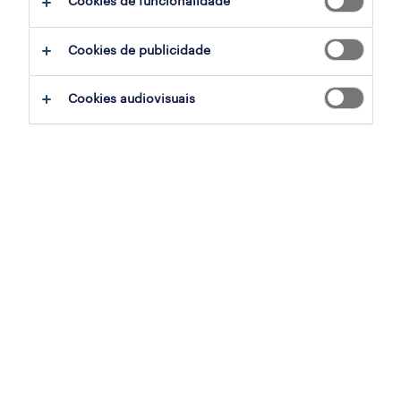
Cookies de funcionalidade
ajudar:
Cookies de publicidade
experimente remover alguns dos filtros
Cookies audiovisuais
que aplicou.
já experientou pesquisar por uma região
específica? Considere expandir a
distância até ao local de emprego.
altere a função ou palavras-chave e
verifique se foi escrito correctamente.