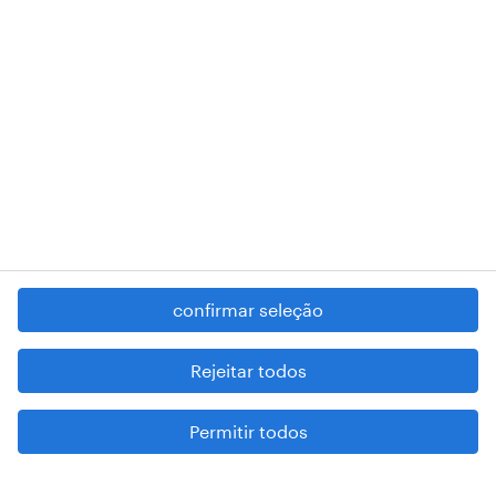
RANDSTAD,
, and SHAPING THE WORLD OF WORK are
registered trademarks of © Randstad N.V.
contacte-nos
termos e condições
política de privacidade
regime geral da prevenção da corrupção
denúncia de má conduta
confirmar seleção
reportar problemas de segurança
cookies
Rejeitar todos
mapa do site
Permitir todos
esteja atento