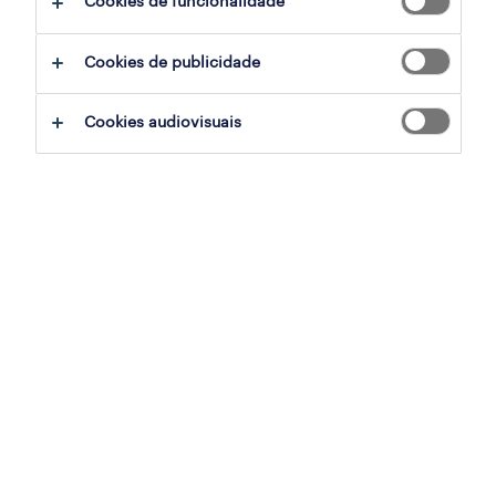
Cookies de funcionalidade
ajudar:
Cookies de publicidade
experimente remover alguns dos filtros
Cookies audiovisuais
que aplicou.
já experientou pesquisar por uma região
específica? Considere expandir a
distância até ao local de emprego.
altere a função ou palavras-chave e
verifique se foi escrito correctamente.