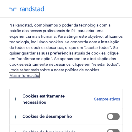
my randst
Na Randstad, combinamos o poder da tecnologia com a
início
paixão dos nossos profissionais de RH para criar uma
experiência mais humana. Para atingir este objetivo, utilizamos
tecnologia, incluindo cookies. Se concorda com a instalação
de todos os cookies descritos, clique em “aceitar todos”. Se
quiser guardar as suas preferências atuais de cookies, clique
em “confirmar seleção”. Se apenas aceitar a instalação dos
cookies estritamente necessários, clique em “rejeitar todos”.
Pode saber mais sobre a nossa política de cookies.
Mais informação
não foram encontrados resultados
Cookies estritamente
Sempre ativos
necessários
Não encontrámos resultados para a sua
pesquisa. Experimente alterar os seus
Cookies de desempenho
critérios de filtragem para obter mais
resultados. As seguintes acções podem