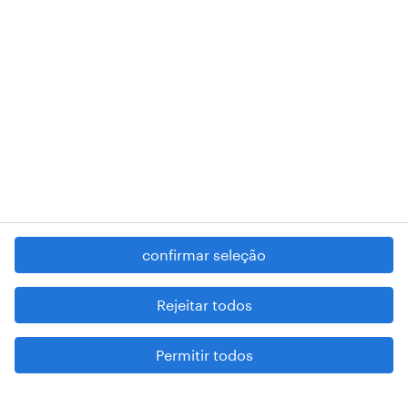
RANDSTAD,
, and SHAPING THE WORLD OF WORK are
registered trademarks of © Randstad N.V.
contacte-nos
termos e condições
política de privacidade
regime geral da prevenção da corrupção
denúncia de má conduta
confirmar seleção
reportar problemas de segurança
cookies
Rejeitar todos
mapa do site
Permitir todos
esteja atento