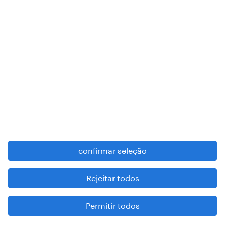
RANDSTAD,
, and SHAPING THE WORLD OF WORK are
registered trademarks of © Randstad N.V.
contacte-nos
termos e condições
política de privacidade
regime geral da prevenção da corrupção
denúncia de má conduta
confirmar seleção
reportar problemas de segurança
cookies
Rejeitar todos
mapa do site
Permitir todos
esteja atento