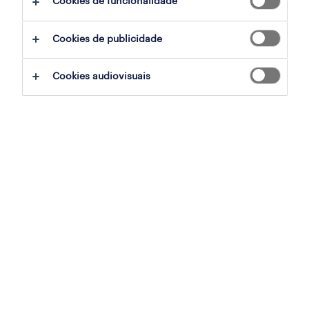
Cookies de funcionalidade
filter
2
Cookies de publicidade
customer experience navigator - german
Cookies audiovisuais
speaker (m/f/x)
remote, portugal, porto
permanente
publicado em 7 agosto 2026
customer support agent - italian speaker
(m/f/x)