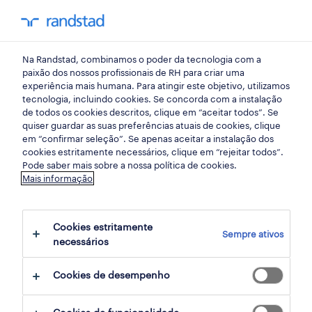
my randst
Na Randstad, combinamos o poder da tecnologia com a
porto
paixão dos nossos profissionais de RH para criar uma
experiência mais humana. Para atingir este objetivo, utilizamos
tecnologia, incluindo cookies. Se concorda com a instalação
de todos os cookies descritos, clique em “aceitar todos”. Se
quiser guardar as suas preferências atuais de cookies, clique
em “confirmar seleção”. Se apenas aceitar a instalação dos
cookies estritamente necessários, clique em “rejeitar todos”.
Pode saber mais sobre a nossa política de cookies.
Mais informação
Cookies estritamente
Sempre ativos
5 serviços de apoio ao cliente
necessários
oportunidades em Maia, Porto, Porto
Cookies de desempenho
encontradas para ti