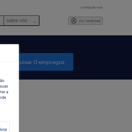
contacte-nos
sobre nós
my randstad
pesquisar 0 empregos
ção
 suas
tar a
Pode
ter
ivos