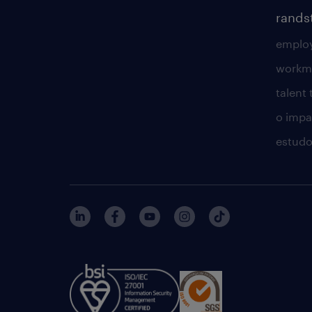
rands
employ
workm
talent
o impac
estudo