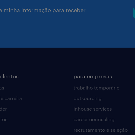
a minha informação para receber
talentos
para empresas
as
trabalho temporário
e carreira
outsourcing
lder
inhouse services
tos
career counseling
recrutamento e seleção