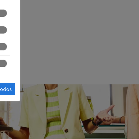
ego.
todos