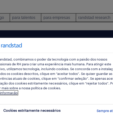
ego
para talentos
para empresas
randstad research
andstad, combinamos o poder da tecnologia com a paixão dos nossos
ssionais de RH para criar uma experiência mais humana. Para atingir este
ivo, utilizamos tecnologia, incluindo cookies. Se concorda com a instala
dos os cookies descritos, clique em “aceitar todos”. Se quiser guardar as
rências atuais de cookies, clique em “confirmar seleção”. Se apenas acei
lação dos cookies estritamente necessários, clique em “rejeitar todos”. 
 mais sobre a nossa política de cookies.
ncontrámos resultados para a sua pesquisa.
 informação
mente alterar os seus critérios de filtragem para ob
resultados. As seguintes acções podem ajudar:
Cookies estritamente necessários
Sempre at