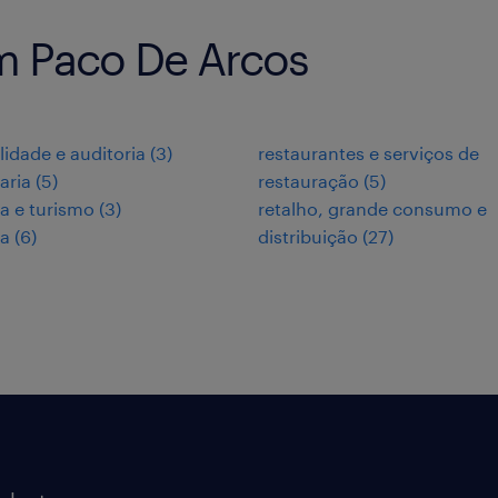
m Paco De Arcos
lidade e auditoria
(
3
)
restaurantes e serviços de
aria
(
5
)
restauração
(
5
)
ia e turismo
(
3
)
retalho, grande consumo e
ia
(
6
)
distribuição
(
27
)