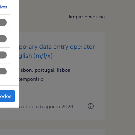
ivos
limpar pesquisa
temporary data entry operator
- english (m/f/x)
lisbon, portugal, lisboa
temporário
todos
publicado em 5 agosto 2026