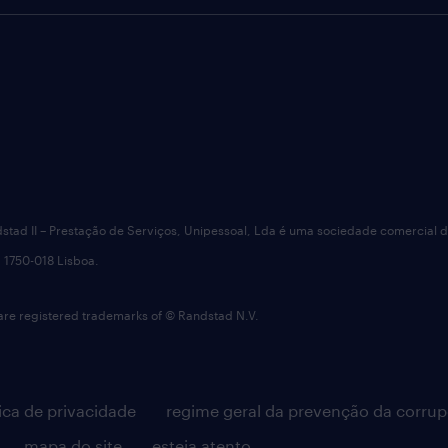
dstad II – Prestação de Serviços, Unipessoal, Lda é uma sociedade comercial 
 1750-018 Lisboa.
 registered trademarks of © Randstad N.V.
tica de privacidade
regime geral da prevenção da corru
mapa do site
esteja atento