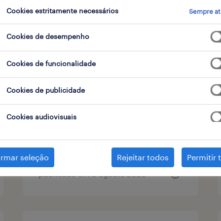
Cookies estritamente necessários
Sempre at
tipo de contrato
Cookies de desempenho
Cookies de funcionalidade
inside sales specialist -
german speaker (f/m/x)
Cookies de publicidade
lisbon (hybrid), lisboa
Cookies audiovisuais
permanente
irmar seleção
Rejeitar todos
Permitir 
publicado em 5 agosto 2026