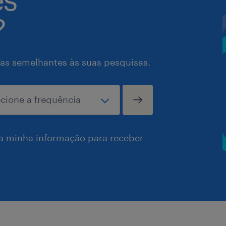
?
as semelhantes às suas pesquisas.
a minha informação para receber