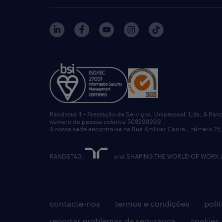
Randstad II – Prestação de Serviços, Unipessoal, Lda; A Ran
número de pessoa coletiva 503298999 .
A nossa sede encontra-se na Rua Amílcar Cabral, número 25,
RANDSTAD,
, and SHAPING THE WORLD OF WORK are
contacte-nos
termos e condições
polí
reportar problemas de segurança
cookies