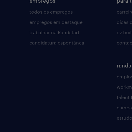
empregos
para 
todos os empregos
carreir
empregos em destaque
dicas d
trabalhar na Randstad
cv bui
candidatura espontânea
contac
rands
employ
workm
talent
o impac
estudo