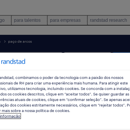
ego
para talentos
para empresas
randstad research
a
paço de arcos
pes
andstad, combinamos o poder da tecnologia com a paixão dos nossos
ssionais de RH para criar uma experiência mais humana. Para atingir este
ivo, utilizamos tecnologia, incluindo cookies. Se concorda com a instala
dos os cookies descritos, clique em “aceitar todos”. Se quiser guardar as
rências atuais de cookies, clique em “confirmar seleção”. Se apenas acei
lação dos cookies estritamente necessários, clique em “rejeitar todos”. 
 mais sobre a nossa política de cookies.
e oportunidades em Paço de Arcos, Lisb
 informação