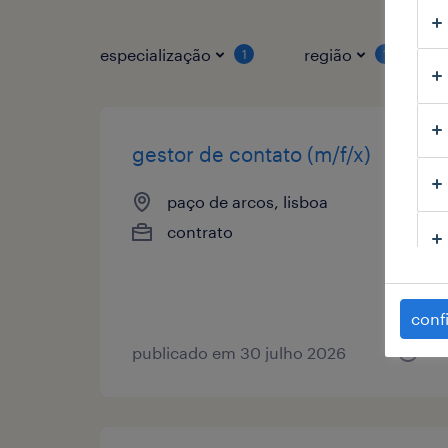
especialização
região
1
1
gestor de contato (m/f/x)
paço de arcos, lisboa
contrato
conf
publicado em 30 julho 2026