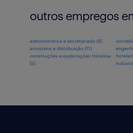
outros empregos e
administrativa e secretariado
(
8
)
contabi
armazéns e distribuição
(
11
)
engenh
construções e explorações mineiras
hotelar
(
5
)
indústr