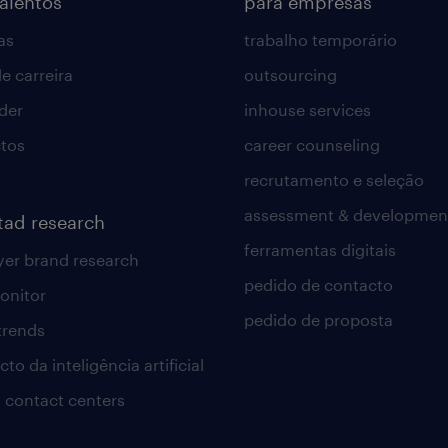
talentos
para empresas
as
trabalho temporário
e carreira
outsourcing
lder
inhouse services
tos
career counseling
recrutamento e seleção
assessment & developmen
tad research
ferramentas digitais
er brand research
pedido de contacto
onitor
pedido de proposta
 trends
to da inteligência artificial
 contact centers