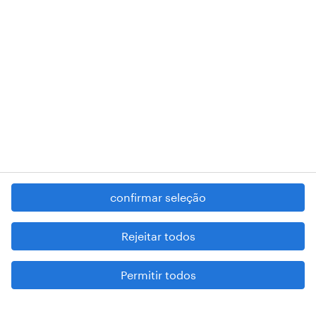
RANDSTAD,
, and SHAPING THE WORLD OF WORK are
registered trademarks of © Randstad N.V.
contacte-nos
termos e condições
política de privacidade
regime geral da prevenção da corrupção
denúncia de má conduta
confirmar seleção
reportar problemas de segurança
cookies
Rejeitar todos
mapa do site
Permitir todos
esteja atento