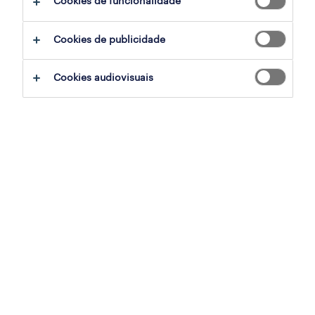
Cookies de funcionalidade
ajudar:
Cookies de publicidade
experimente remover alguns dos filtros
Cookies audiovisuais
que aplicou.
já experientou pesquisar por uma região
específica? Considere expandir a
distância até ao local de emprego.
altere a função ou palavras-chave e
verifique se foi escrito correctamente.