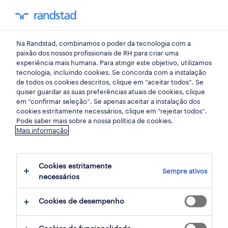
my randst
Na Randstad, combinamos o poder da tecnologia com a
início
paixão dos nossos profissionais de RH para criar uma
experiência mais humana. Para atingir este objetivo, utilizamos
tecnologia, incluindo cookies. Se concorda com a instalação
de todos os cookies descritos, clique em “aceitar todos”. Se
quiser guardar as suas preferências atuais de cookies, clique
em “confirmar seleção”. Se apenas aceitar a instalação dos
cookies estritamente necessários, clique em “rejeitar todos”.
Pode saber mais sobre a nossa política de cookies.
Mais informação
não foram encontrados resultados
Cookies estritamente
Sempre ativos
necessários
Não encontrámos resultados para a sua
pesquisa. Experimente alterar os seus
Cookies de desempenho
critérios de filtragem para obter mais
resultados. As seguintes acções podem