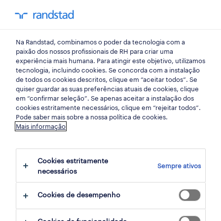
my randst
Na Randstad, combinamos o poder da tecnologia com a
início
paixão dos nossos profissionais de RH para criar uma
experiência mais humana. Para atingir este objetivo, utilizamos
tecnologia, incluindo cookies. Se concorda com a instalação
de todos os cookies descritos, clique em “aceitar todos”. Se
quiser guardar as suas preferências atuais de cookies, clique
em “confirmar seleção”. Se apenas aceitar a instalação dos
cookies estritamente necessários, clique em “rejeitar todos”.
Pode saber mais sobre a nossa política de cookies.
Mais informação
não foram encontrados resultados
Cookies estritamente
Sempre ativos
necessários
Não encontrámos resultados para a sua
pesquisa. Experimente alterar os seus
Cookies de desempenho
critérios de filtragem para obter mais
resultados. As seguintes acções podem