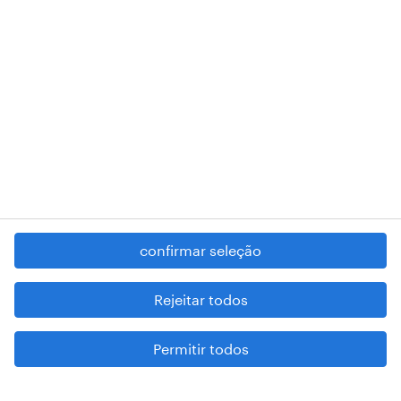
RANDSTAD,
, and SHAPING THE WORLD OF WORK are
registered trademarks of © Randstad N.V.
contacte-nos
termos e condições
política de privacidade
regime geral da prevenção da corrupção
denúncia de má conduta
confirmar seleção
reportar problemas de segurança
cookies
Rejeitar todos
mapa do site
Permitir todos
esteja atento