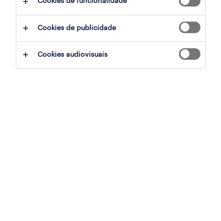
Cookies de funcionalidade
ajudar:
Cookies de publicidade
experimente remover alguns dos filtros
Cookies audiovisuais
que aplicou.
já experientou pesquisar por uma região
específica? Considere expandir a
distância até ao local de emprego.
altere a função ou palavras-chave e
verifique se foi escrito correctamente.