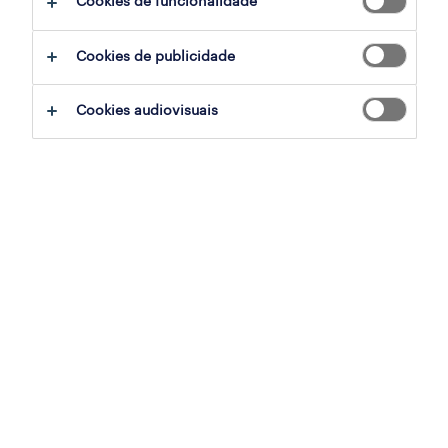
Cookies de funcionalidade
profissional de saúde (m/f/x)
Cookies de publicidade
leiria, leiria
temporário
Cookies audiovisuais
publicado em 6 agosto 2026
profissional de saúde (m/f/x)
viseu, viseu
temporário