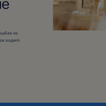
ue
ualize os
os sugerir