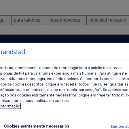
ego
para talentos
para empresas
randstad research
andstad, combinamos o poder da tecnologia com a paixão dos nossos
ssionais de RH para criar uma experiência mais humana. Para atingir este
ivo, utilizamos tecnologia, incluindo cookies. Se concorda com a instala
dos os cookies descritos, clique em “aceitar todos”. Se quiser guardar as
rências atuais de cookies, clique em “confirmar seleção”. Se apenas acei
lação dos cookies estritamente necessários, clique em “rejeitar todos”. 
 mais sobre a nossa política de cookies.
ncontrámos resultados para a sua pesquisa.
 informação
mente alterar os seus critérios de filtragem para ob
resultados. As seguintes acções podem ajudar:
Cookies estritamente necessários
Sempre at