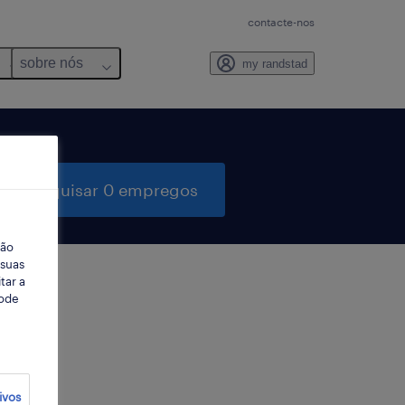
contacte-nos
sobre nós
my randstad
pesquisar 0 empregos
ção
 suas
tar a
Pode
ter
ivos