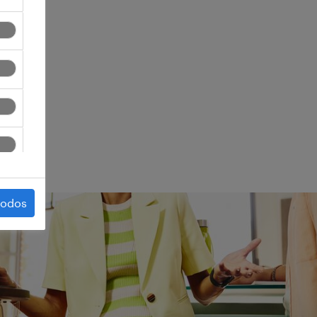
ego.
todos