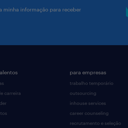
a minha informação para receber
talentos
para empresas
as
trabalho temporário
e carreira
outsourcing
lder
inhouse services
tos
career counseling
recrutamento e seleção