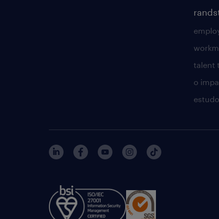
rands
employ
workm
talent
o impac
estudo