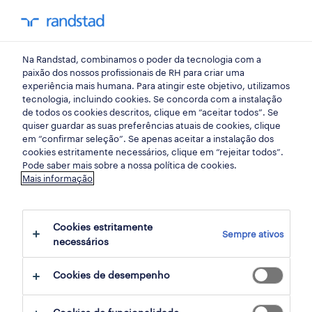
my randst
Na Randstad, combinamos o poder da tecnologia com a
início
paixão dos nossos profissionais de RH para criar uma
experiência mais humana. Para atingir este objetivo, utilizamos
tecnologia, incluindo cookies. Se concorda com a instalação
de todos os cookies descritos, clique em “aceitar todos”. Se
quiser guardar as suas preferências atuais de cookies, clique
em “confirmar seleção”. Se apenas aceitar a instalação dos
cookies estritamente necessários, clique em “rejeitar todos”.
Pode saber mais sobre a nossa política de cookies.
Mais informação
não foram encontrados resultados
Cookies estritamente
Sempre ativos
necessários
Não encontrámos resultados para a sua
pesquisa. Experimente alterar os seus
Cookies de desempenho
critérios de filtragem para obter mais
resultados. As seguintes acções podem