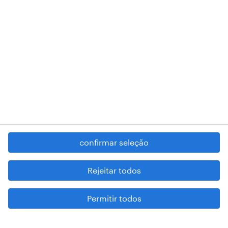
RANDSTAD,
, and SHAPING THE WORLD OF WORK are
registered trademarks of © Randstad N.V.
contacte-nos
termos e condições
política de privacidade
regime geral da prevenção da corrupção
denúncia de má conduta
confirmar seleção
reportar problemas de segurança
cookies
Rejeitar todos
mapa do site
Permitir todos
esteja atento