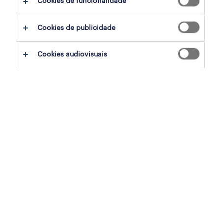
Cookies de funcionalidade
ajudar:
Cookies de publicidade
experimente remover alguns dos filtros
Cookies audiovisuais
que aplicou.
já experientou pesquisar por uma região
específica? Considere expandir a
distância até ao local de emprego.
altere a função ou palavras-chave e
verifique se foi escrito correctamente.