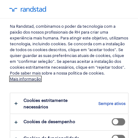
my randst
Na Randstad, combinamos o poder da tecnologia com a
faro
paixão dos nossos profissionais de RH para criar uma
experiência mais humana. Para atingir este objetivo, utilizamos
tecnologia, incluindo cookies. Se concorda com a instalação
de todos os cookies descritos, clique em “aceitar todos”. Se
quiser guardar as suas preferências atuais de cookies, clique
em “confirmar seleção”. Se apenas aceitar a instalação dos
cookies estritamente necessários, clique em “rejeitar todos”.
Pode saber mais sobre a nossa política de cookies.
Mais informação
Cookies estritamente
Sempre ativos
8 retalho, grande consumo e distribuição
necessários
oportunidades em Algarve, Faro
Cookies de desempenho
encontradas para ti