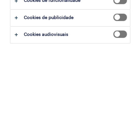
Cookies de funcionalidade
filter
2
Cookies de publicidade
operador de armazém (m/f/x) algarve
Cookies audiovisuais
algarve, faro
temporário
publicado em 6 agosto 2026
operador de loja (m/f/x) algarve
algarve, faro