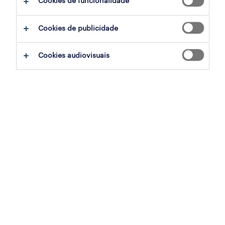
Cookies de funcionalidade
filter
2
Cookies de publicidade
empregado de mesa (m/f/x)
Cookies audiovisuais
sintra, lisboa, lisboa
permanente
publicado em 6 agosto 2026
chefe de sala (m/f/x)
sintra, lisboa, lisboa