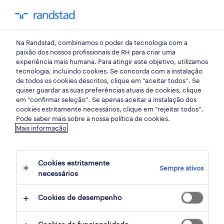
my randst
Na Randstad, combinamos o poder da tecnologia com a
lisboa
paixão dos nossos profissionais de RH para criar uma
experiência mais humana. Para atingir este objetivo, utilizamos
tecnologia, incluindo cookies. Se concorda com a instalação
de todos os cookies descritos, clique em “aceitar todos”. Se
quiser guardar as suas preferências atuais de cookies, clique
em “confirmar seleção”. Se apenas aceitar a instalação dos
cookies estritamente necessários, clique em “rejeitar todos”.
Pode saber mais sobre a nossa política de cookies.
Mais informação
Cookies estritamente
Sempre ativos
4 restaurantes e serviços de restauração
necessários
oportunidades em Terrugem, Sintra, Lisboa
Cookies de desempenho
encontradas para ti