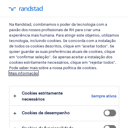
my randst
Na Randstad, combinamos o poder da tecnologia com a
início
paixão dos nossos profissionais de RH para criar uma
experiência mais humana. Para atingir este objetivo, utilizamos
tecnologia, incluindo cookies. Se concorda com a instalação
de todos os cookies descritos, clique em “aceitar todos”. Se
quiser guardar as suas preferências atuais de cookies, clique
em “confirmar seleção”. Se apenas aceitar a instalação dos
cookies estritamente necessários, clique em “rejeitar todos”.
Pode saber mais sobre a nossa política de cookies.
Mais informação
não foram encontrados resultados
Cookies estritamente
Sempre ativos
necessários
Não encontrámos resultados para a sua
pesquisa. Experimente alterar os seus
Cookies de desempenho
critérios de filtragem para obter mais
resultados. As seguintes acções podem