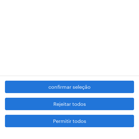
RANDSTAD,
, and SHAPING THE WORLD OF WORK are
registered trademarks of © Randstad N.V.
contacte-nos
termos e condições
política de privacidade
regime geral da prevenção da corrupção
denúncia de má conduta
confirmar seleção
reportar problemas de segurança
cookies
Rejeitar todos
mapa do site
Permitir todos
esteja atento