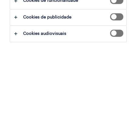
Cookies de funcionalidade
ajudar:
Cookies de publicidade
experimente remover alguns dos filtros
Cookies audiovisuais
que aplicou.
já experientou pesquisar por uma região
específica? Considere expandir a
distância até ao local de emprego.
altere a função ou palavras-chave e
verifique se foi escrito correctamente.