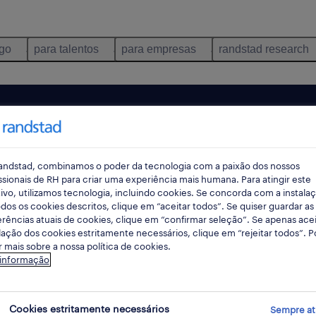
ego
para talentos
para empresas
randstad research
andstad, combinamos o poder da tecnologia com a paixão dos nossos
ssionais de RH para criar uma experiência mais humana. Para atingir este
ivo, utilizamos tecnologia, incluindo cookies. Se concorda com a instala
dos os cookies descritos, clique em “aceitar todos”. Se quiser guardar as
rências atuais de cookies, clique em “confirmar seleção”. Se apenas acei
lação dos cookies estritamente necessários, clique em “rejeitar todos”. 
 mais sobre a nossa política de cookies.
ncontrámos resultados para a sua pesquisa.
 informação
mente alterar os seus critérios de filtragem para ob
resultados. As seguintes acções podem ajudar:
Cookies estritamente necessários
Sempre at