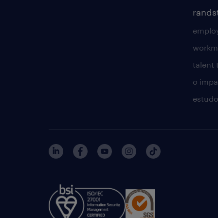
rands
employ
workm
talent
o impac
estudo