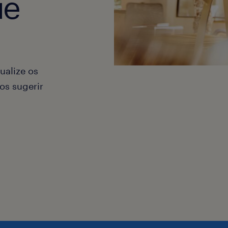
ue
ualize os
os sugerir