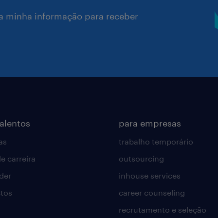
a minha informação para receber
talentos
para empresas
as
trabalho temporário
e carreira
outsourcing
lder
inhouse services
tos
career counseling
recrutamento e seleção