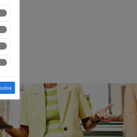
ego.
todos