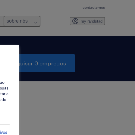
contacte-nos
sobre nós
my randstad
pesquisar 0 empregos
ção
 suas
tar a
Pode
ter
ivos