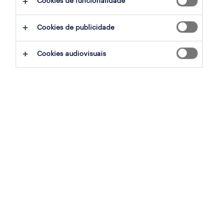
Cookies de funcionalidade
ajudar:
Cookies de publicidade
experimente remover alguns dos filtros
Cookies audiovisuais
que aplicou.
já experientou pesquisar por uma região
específica? Considere expandir a
distância até ao local de emprego.
altere a função ou palavras-chave e
verifique se foi escrito correctamente.