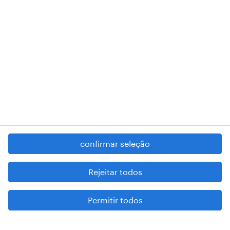
RANDSTAD,
, and SHAPING THE WORLD OF WORK are
registered trademarks of © Randstad N.V.
contacte-nos
termos e condições
política de privacidade
regime geral da prevenção da corrupção
denúncia de má conduta
confirmar seleção
reportar problemas de segurança
cookies
Rejeitar todos
mapa do site
Permitir todos
esteja atento