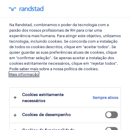
my randst
Na Randstad, combinamos o poder da tecnologia com a
início
paixão dos nossos profissionais de RH para criar uma
experiência mais humana. Para atingir este objetivo, utilizamos
tecnologia, incluindo cookies. Se concorda com a instalação
de todos os cookies descritos, clique em “aceitar todos”. Se
quiser guardar as suas preferências atuais de cookies, clique
em “confirmar seleção”. Se apenas aceitar a instalação dos
cookies estritamente necessários, clique em “rejeitar todos”.
Pode saber mais sobre a nossa política de cookies.
Mais informação
não foram encontrados resultados
Cookies estritamente
Sempre ativos
necessários
Não encontrámos resultados para a sua
pesquisa. Experimente alterar os seus
Cookies de desempenho
critérios de filtragem para obter mais
resultados. As seguintes acções podem