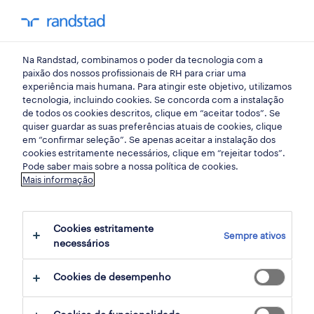
my randst
Na Randstad, combinamos o poder da tecnologia com a
setubal
paixão dos nossos profissionais de RH para criar uma
experiência mais humana. Para atingir este objetivo, utilizamos
tecnologia, incluindo cookies. Se concorda com a instalação
de todos os cookies descritos, clique em “aceitar todos”. Se
quiser guardar as suas preferências atuais de cookies, clique
em “confirmar seleção”. Se apenas aceitar a instalação dos
cookies estritamente necessários, clique em “rejeitar todos”.
Pode saber mais sobre a nossa política de cookies.
Mais informação
Cookies estritamente
Sempre ativos
6 indústria oportunidades em Setúbal
necessários
(Mitrena), Setubal encontradas para ti
Cookies de desempenho
filter
2