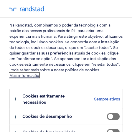
my randst
Na Randstad, combinamos o poder da tecnologia com a
início
paixão dos nossos profissionais de RH para criar uma
experiência mais humana. Para atingir este objetivo, utilizamos
tecnologia, incluindo cookies. Se concorda com a instalação
de todos os cookies descritos, clique em “aceitar todos”. Se
quiser guardar as suas preferências atuais de cookies, clique
em “confirmar seleção”. Se apenas aceitar a instalação dos
cookies estritamente necessários, clique em “rejeitar todos”.
Pode saber mais sobre a nossa política de cookies.
Mais informação
não foram encontrados resultados
Cookies estritamente
Sempre ativos
necessários
Não encontrámos resultados para a sua
pesquisa. Experimente alterar os seus
Cookies de desempenho
critérios de filtragem para obter mais
resultados. As seguintes acções podem