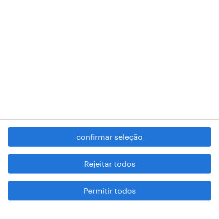
RANDSTAD,
, and SHAPING THE WORLD OF WORK are
registered trademarks of © Randstad N.V.
contacte-nos
termos e condições
política de privacidade
regime geral da prevenção da corrupção
denúncia de má conduta
confirmar seleção
reportar problemas de segurança
cookies
Rejeitar todos
mapa do site
Permitir todos
esteja atento