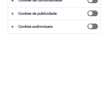
Cookies de funcionalidade
ajudar:
Cookies de publicidade
experimente remover alguns dos filtros
Cookies audiovisuais
que aplicou.
já experientou pesquisar por uma região
específica? Considere expandir a
distância até ao local de emprego.
altere a função ou palavras-chave e
verifique se foi escrito correctamente.