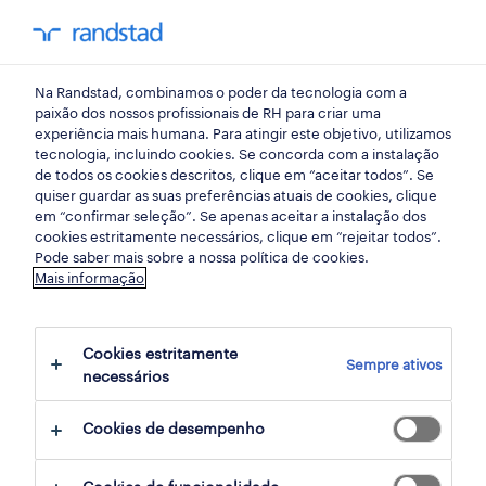
my randst
Na Randstad, combinamos o poder da tecnologia com a
madeira
paixão dos nossos profissionais de RH para criar uma
experiência mais humana. Para atingir este objetivo, utilizamos
tecnologia, incluindo cookies. Se concorda com a instalação
de todos os cookies descritos, clique em “aceitar todos”. Se
quiser guardar as suas preferências atuais de cookies, clique
em “confirmar seleção”. Se apenas aceitar a instalação dos
cookies estritamente necessários, clique em “rejeitar todos”.
Pode saber mais sobre a nossa política de cookies.
Mais informação
Cookies estritamente
Sempre ativos
3 indústria oportunidades em Camara de
necessários
Lobos, Madeira encontradas para ti
Cookies de desempenho
filter
2