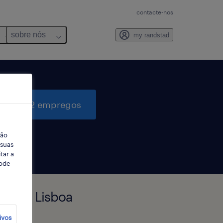
contacte-nos
sobre nós
my randstad
quisar 2 empregos
ção
 suas
tar a
Pode
atejo, Lisboa
ivos