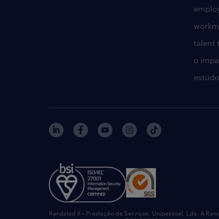
employ
workm
talent
o impac
estudo
Randstad II – Prestação de Serviços, Unipessoal, Lda; A Ran