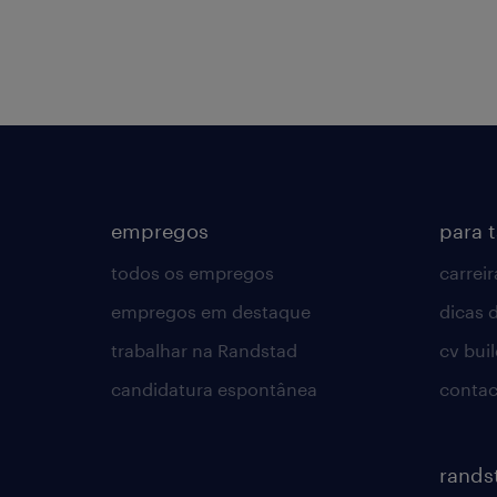
empregos
para 
todos os empregos
carreir
empregos em destaque
dicas d
trabalhar na Randstad
cv bui
candidatura espontânea
contac
rands