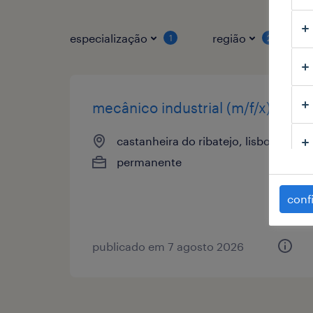
especialização
região
1
2
mecânico industrial (m/f/x)
castanheira do ribatejo, lisboa
permanente
conf
publicado em 7 agosto 2026