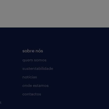
sobre nós
quem somos
sustentabilidade
notícias
onde estamos
contactos
t