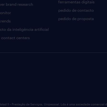
ferramentas digitais
er brand research
pedido de contacto
onitor
pedido de proposta
 trends
to da inteligência artificial
 contact centers
dstad II – Prestação de Serviços, Unipessoal, Lda é uma sociedade comercial 