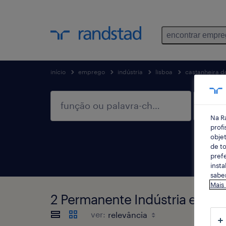
encontrar empr
início
emprego
indústria
lisboa
castanheira do
Na R
profi
objet
de to
prefe
insta
saber
Mais
2 Permanente Indústria empre
ver: