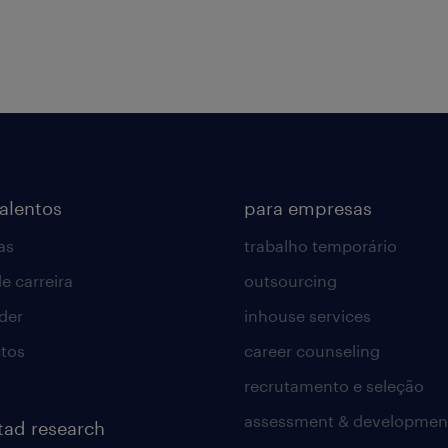
talentos
para empresas
as
trabalho temporário
e carreira
outsourcing
lder
inhouse services
tos
career counseling
recrutamento e seleção
assessment & developmen
tad research