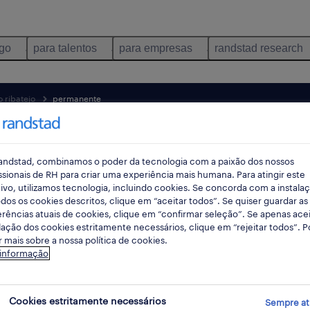
ego
para talentos
para empresas
randstad research
 ribatejo
permanente
pes
andstad, combinamos o poder da tecnologia com a paixão dos nossos
ssionais de RH para criar uma experiência mais humana. Para atingir este
ivo, utilizamos tecnologia, incluindo cookies. Se concorda com a instala
dos os cookies descritos, clique em “aceitar todos”. Se quiser guardar as
rências atuais de cookies, clique em “confirmar seleção”. Se apenas acei
lação dos cookies estritamente necessários, clique em “rejeitar todos”. 
 mais sobre a nossa política de cookies.
 informação
gos disponíveis em Castanheira do Rib
Cookies estritamente necessários
Sempre at