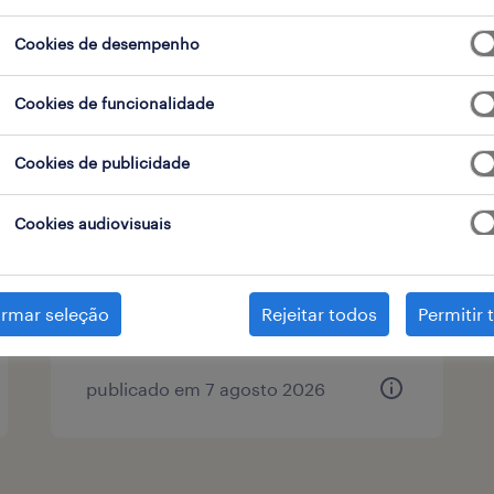
Cookies de desempenho
tipo de contrato
1
Cookies de funcionalidade
Cookies de publicidade
técnico de manutenção
elétrica (m/f/x)
Cookies audiovisuais
castanheira do ribatejo, lisboa
permanente
irmar seleção
Rejeitar todos
Permitir 
publicado em 7 agosto 2026