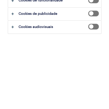
Cookies de funcionalidade
ajudar:
Cookies de publicidade
experimente remover alguns dos filtros
Cookies audiovisuais
que aplicou.
já experientou pesquisar por uma região
específica? Considere expandir a
distância até ao local de emprego.
altere a função ou palavras-chave e
verifique se foi escrito correctamente.