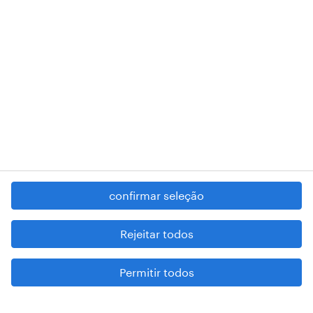
RANDSTAD,
, and SHAPING THE WORLD OF WORK are
registered trademarks of © Randstad N.V.
contacte-nos
termos e condições
política de privacidade
regime geral da prevenção da corrupção
denúncia de má conduta
confirmar seleção
reportar problemas de segurança
cookies
Rejeitar todos
mapa do site
Permitir todos
esteja atento