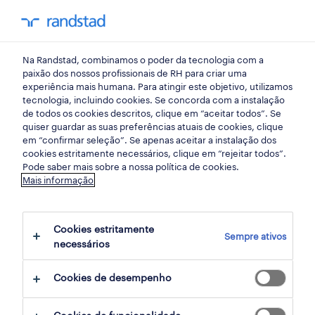
my randst
Na Randstad, combinamos o poder da tecnologia com a
início
paixão dos nossos profissionais de RH para criar uma
experiência mais humana. Para atingir este objetivo, utilizamos
tecnologia, incluindo cookies. Se concorda com a instalação
de todos os cookies descritos, clique em “aceitar todos”. Se
quiser guardar as suas preferências atuais de cookies, clique
em “confirmar seleção”. Se apenas aceitar a instalação dos
cookies estritamente necessários, clique em “rejeitar todos”.
Pode saber mais sobre a nossa política de cookies.
Mais informação
não foram encontrados resultados
Cookies estritamente
Sempre ativos
necessários
Não encontrámos resultados para a sua
pesquisa. Experimente alterar os seus
Cookies de desempenho
critérios de filtragem para obter mais
resultados. As seguintes acções podem