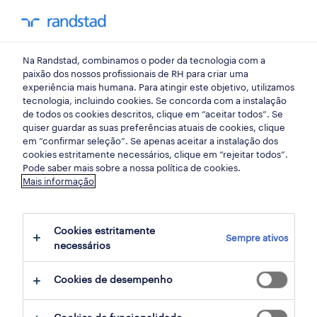
my randst
Na Randstad, combinamos o poder da tecnologia com a
início
paixão dos nossos profissionais de RH para criar uma
experiência mais humana. Para atingir este objetivo, utilizamos
tecnologia, incluindo cookies. Se concorda com a instalação
de todos os cookies descritos, clique em “aceitar todos”. Se
quiser guardar as suas preferências atuais de cookies, clique
em “confirmar seleção”. Se apenas aceitar a instalação dos
cookies estritamente necessários, clique em “rejeitar todos”.
Pode saber mais sobre a nossa política de cookies.
Mais informação
não foram encontrados resultados
Cookies estritamente
Sempre ativos
necessários
Não encontrámos resultados para a sua
pesquisa. Experimente alterar os seus
Cookies de desempenho
critérios de filtragem para obter mais
resultados. As seguintes acções podem