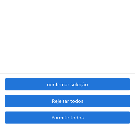
RANDSTAD,
, and SHAPING THE WORLD OF WORK are
registered trademarks of © Randstad N.V.
contacte-nos
termos e condições
política de privacidade
regime geral da prevenção da corrupção
denúncia de má conduta
confirmar seleção
reportar problemas de segurança
cookies
Rejeitar todos
mapa do site
Permitir todos
esteja atento