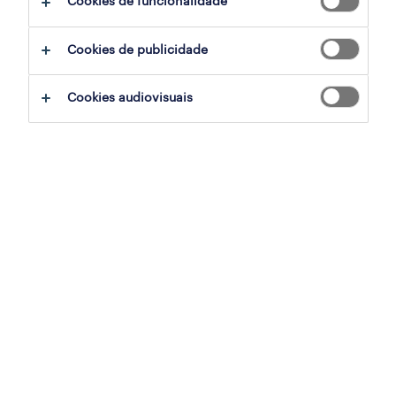
Cookies de funcionalidade
ajudar:
Cookies de publicidade
experimente remover alguns dos filtros
Cookies audiovisuais
que aplicou.
já experientou pesquisar por uma região
específica? Considere expandir a
distância até ao local de emprego.
altere a função ou palavras-chave e
verifique se foi escrito correctamente.