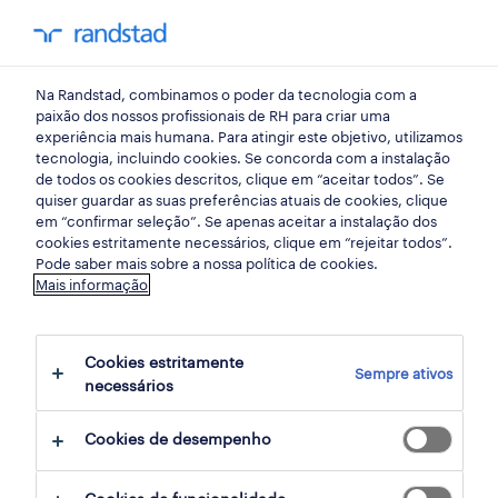
my randst
Na Randstad, combinamos o poder da tecnologia com a
aveiro
paixão dos nossos profissionais de RH para criar uma
experiência mais humana. Para atingir este objetivo, utilizamos
tecnologia, incluindo cookies. Se concorda com a instalação
de todos os cookies descritos, clique em “aceitar todos”. Se
quiser guardar as suas preferências atuais de cookies, clique
em “confirmar seleção”. Se apenas aceitar a instalação dos
cookies estritamente necessários, clique em “rejeitar todos”.
Pode saber mais sobre a nossa política de cookies.
Mais informação
Cookies estritamente
Sempre ativos
9 indústria oportunidades em Ílhavo, Aveiro
necessários
encontradas para ti
Cookies de desempenho
filter
2