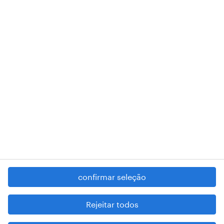
A nossa sede encontra-se na Rua Amílcar Cabral, número 25, 1750-
018 Lisboa.
RANDSTAD,
, and SHAPING THE WORLD OF WORK are
registered trademarks of © Randstad N.V.
contacte-nos
termos e condições
política de privacidade
regime geral da prevenção da corrupção
denúncia de má conduta
confirmar seleção
reportar problemas de segurança
cookies
Rejeitar todos
mapa do site