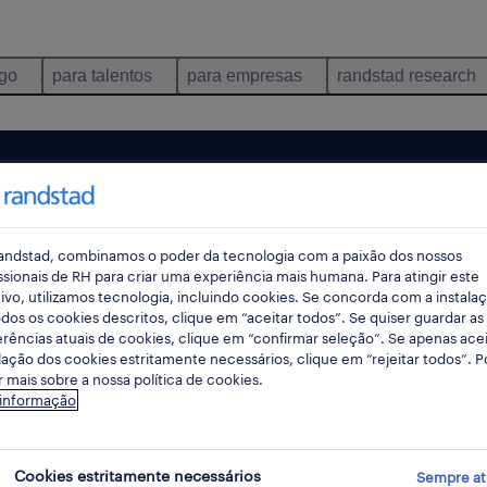
ego
para talentos
para empresas
randstad research
andstad, combinamos o poder da tecnologia com a paixão dos nossos
ssionais de RH para criar uma experiência mais humana. Para atingir este
ivo, utilizamos tecnologia, incluindo cookies. Se concorda com a instala
dos os cookies descritos, clique em “aceitar todos”. Se quiser guardar as
rências atuais de cookies, clique em “confirmar seleção”. Se apenas acei
lação dos cookies estritamente necessários, clique em “rejeitar todos”. 
 mais sobre a nossa política de cookies.
ncontrámos resultados para a sua pesquisa.
 informação
mente alterar os seus critérios de filtragem para ob
resultados. As seguintes acções podem ajudar:
Cookies estritamente necessários
Sempre at