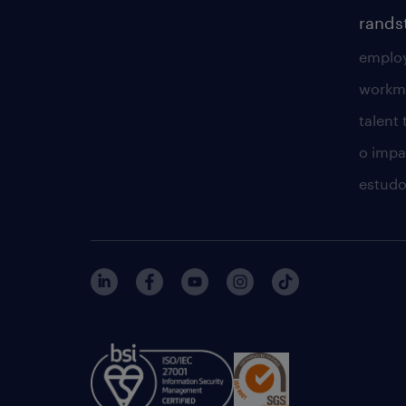
rands
employ
workm
talent
o impac
estudo