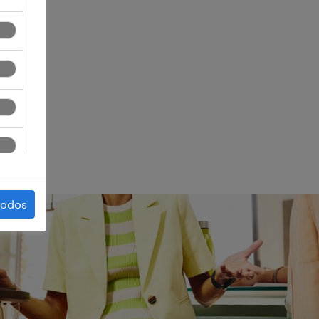
ego.
todos