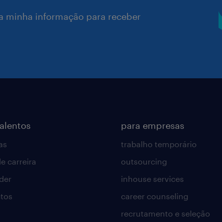
a minha informação para receber
talentos
para empresas
as
trabalho temporário
e carreira
outsourcing
lder
inhouse services
tos
career counseling
recrutamento e seleção