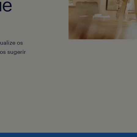
ue
ualize os
os sugerir