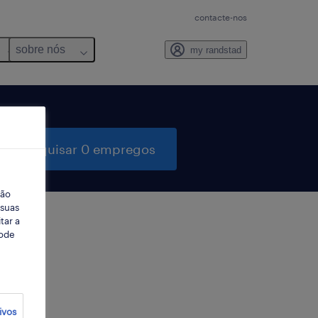
contacte-nos
sobre nós
my randstad
pesquisar 0 empregos
ção
 suas
tar a
Pode
ter
ivos