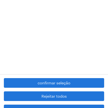
018 Lisboa.
RANDSTAD,
, and SHAPING THE WORLD OF WORK are
registered trademarks of © Randstad N.V.
contacte-nos
termos e condições
política de privacidade
regime geral da prevenção da corrupção
denúncia de má conduta
confirmar seleção
reportar problemas de segurança
cookies
Rejeitar todos
mapa do site