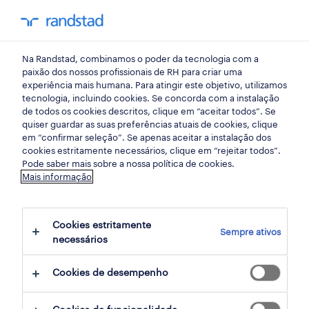
my randst
Na Randstad, combinamos o poder da tecnologia com a
hotelaria e turismo
paixão dos nossos profissionais de RH para criar uma
experiência mais humana. Para atingir este objetivo, utilizamos
tecnologia, incluindo cookies. Se concorda com a instalação
de todos os cookies descritos, clique em “aceitar todos”. Se
quiser guardar as suas preferências atuais de cookies, clique
em “confirmar seleção”. Se apenas aceitar a instalação dos
cookies estritamente necessários, clique em “rejeitar todos”.
Pode saber mais sobre a nossa política de cookies.
Mais informação
Cookies estritamente
Sempre ativos
2 hotelaria e turismo oportunidades em
necessários
Viseu encontradas para ti
Cookies de desempenho
filter
2