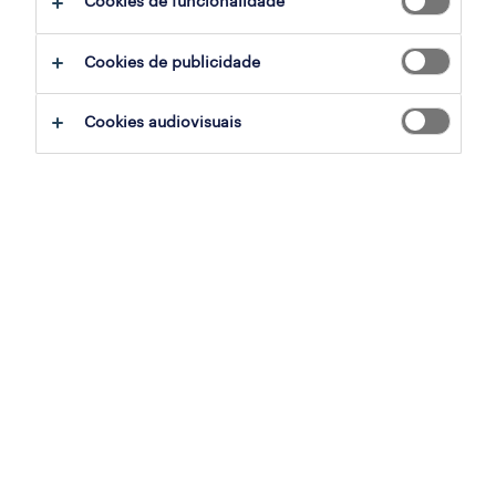
Cookies de funcionalidade
ajudar:
Cookies de publicidade
experimente remover alguns dos filtros
Cookies audiovisuais
que aplicou.
já experientou pesquisar por uma região
específica? Considere expandir a
distância até ao local de emprego.
altere a função ou palavras-chave e
verifique se foi escrito correctamente.