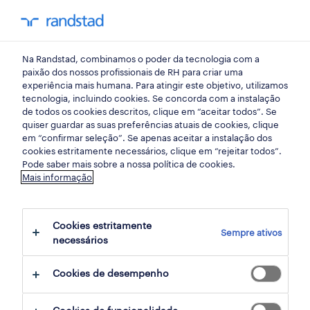
my randst
Na Randstad, combinamos o poder da tecnologia com a
início
paixão dos nossos profissionais de RH para criar uma
experiência mais humana. Para atingir este objetivo, utilizamos
tecnologia, incluindo cookies. Se concorda com a instalação
de todos os cookies descritos, clique em “aceitar todos”. Se
quiser guardar as suas preferências atuais de cookies, clique
em “confirmar seleção”. Se apenas aceitar a instalação dos
cookies estritamente necessários, clique em “rejeitar todos”.
Pode saber mais sobre a nossa política de cookies.
Mais informação
não foram encontrados resultados
Cookies estritamente
Sempre ativos
necessários
Não encontrámos resultados para a sua
pesquisa. Experimente alterar os seus
Cookies de desempenho
critérios de filtragem para obter mais
resultados. As seguintes acções podem