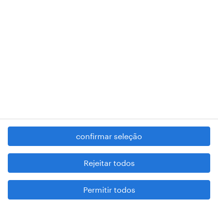
RANDSTAD,
, and SHAPING THE WORLD OF WORK are
registered trademarks of © Randstad N.V.
contacte-nos
termos e condições
política de privacidade
regime geral da prevenção da corrupção
denúncia de má conduta
confirmar seleção
reportar problemas de segurança
cookies
Rejeitar todos
mapa do site
Permitir todos
esteja atento