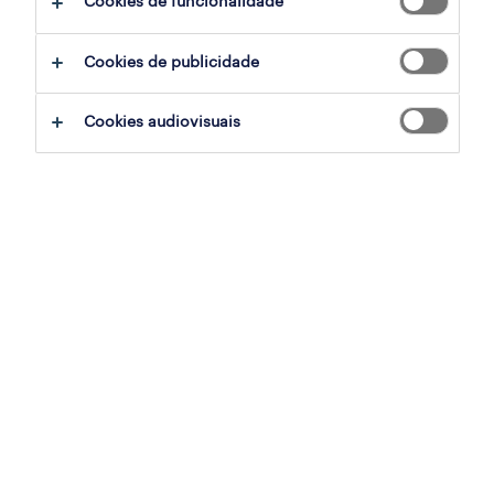
Cookies de funcionalidade
Cookies de publicidade
accountant
lisboa, lisboa
Cookies audiovisuais
contrato
publicado em 6 agosto 2026
tax compliance
lisboa, lisboa
contrato