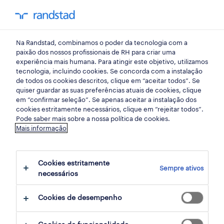
my randst
Na Randstad, combinamos o poder da tecnologia com a
sacavém
paixão dos nossos profissionais de RH para criar uma
experiência mais humana. Para atingir este objetivo, utilizamos
tecnologia, incluindo cookies. Se concorda com a instalação
de todos os cookies descritos, clique em “aceitar todos”. Se
quiser guardar as suas preferências atuais de cookies, clique
em “confirmar seleção”. Se apenas aceitar a instalação dos
cookies estritamente necessários, clique em “rejeitar todos”.
Pode saber mais sobre a nossa política de cookies.
Mais informação
Cookies estritamente
Sempre ativos
2 Contrato Finanças e economia empregos
necessários
disponíveis em Sacavém, Lisboa
Cookies de desempenho
filter
3