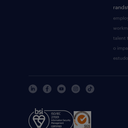
rands
employ
workm
talent
o impac
estudo