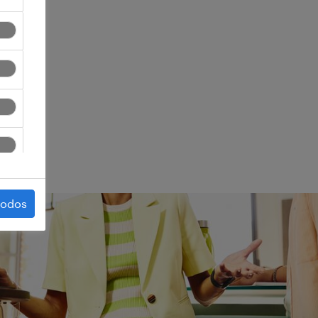
ego.
todos