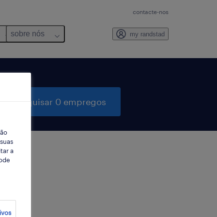
contacte-nos
sobre nós
my randstad
pesquisar 0 empregos
ção
 suas
tar a
Pode
ter
ivos