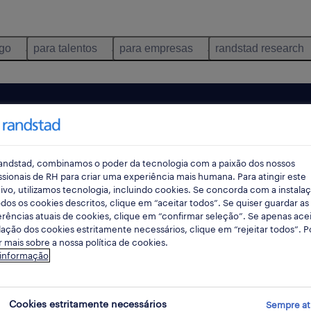
ego
para talentos
para empresas
randstad research
andstad, combinamos o poder da tecnologia com a paixão dos nossos
ssionais de RH para criar uma experiência mais humana. Para atingir este
ivo, utilizamos tecnologia, incluindo cookies. Se concorda com a instala
dos os cookies descritos, clique em “aceitar todos”. Se quiser guardar as
rências atuais de cookies, clique em “confirmar seleção”. Se apenas acei
lação dos cookies estritamente necessários, clique em “rejeitar todos”. 
 mais sobre a nossa política de cookies.
ncontrámos resultados para a sua pesquisa.
 informação
mente alterar os seus critérios de filtragem para ob
resultados. As seguintes acções podem ajudar:
Cookies estritamente necessários
Sempre at