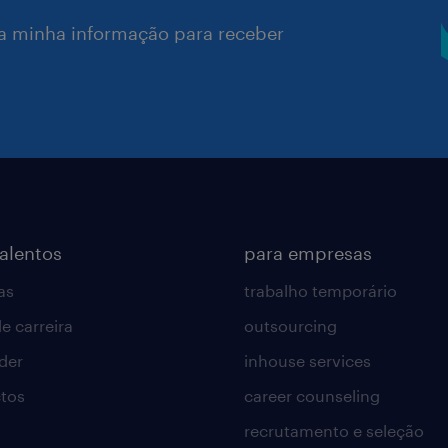
a minha informação para receber
talentos
para empresas
as
trabalho temporário
e carreira
outsourcing
lder
inhouse services
tos
career counseling
recrutamento e seleção