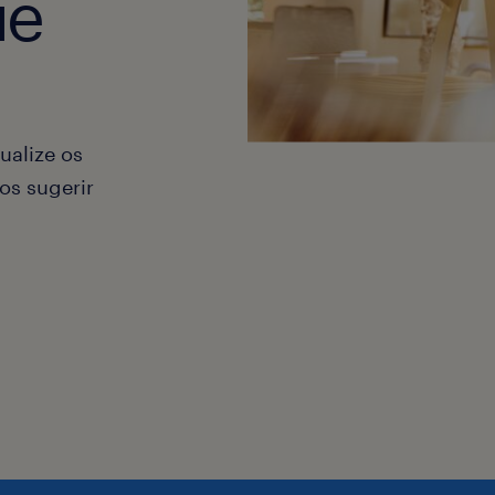
ue
ualize os
os sugerir