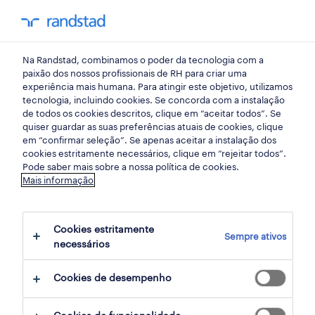
my randst
Na Randstad, combinamos o poder da tecnologia com a
aveiro
paixão dos nossos profissionais de RH para criar uma
experiência mais humana. Para atingir este objetivo, utilizamos
tecnologia, incluindo cookies. Se concorda com a instalação
de todos os cookies descritos, clique em “aceitar todos”. Se
quiser guardar as suas preferências atuais de cookies, clique
em “confirmar seleção”. Se apenas aceitar a instalação dos
cookies estritamente necessários, clique em “rejeitar todos”.
Pode saber mais sobre a nossa política de cookies.
Mais informação
Cookies estritamente
Sempre ativos
1 Temporário Engenharia empregos
necessários
disponíveis em Aveiro
Cookies de desempenho
filter
3