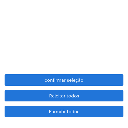
RANDSTAD,
, and SHAPING THE WORLD OF WORK are
registered trademarks of © Randstad N.V.
contacte-nos
termos e condições
política de privacidade
regime geral da prevenção da corrupção
denúncia de má conduta
confirmar seleção
reportar problemas de segurança
cookies
Rejeitar todos
mapa do site
Permitir todos
esteja atento