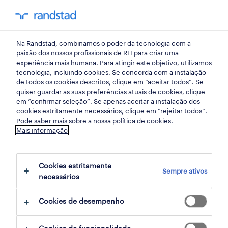
my randst
Na Randstad, combinamos o poder da tecnologia com a
início
paixão dos nossos profissionais de RH para criar uma
experiência mais humana. Para atingir este objetivo, utilizamos
tecnologia, incluindo cookies. Se concorda com a instalação
de todos os cookies descritos, clique em “aceitar todos”. Se
quiser guardar as suas preferências atuais de cookies, clique
em “confirmar seleção”. Se apenas aceitar a instalação dos
cookies estritamente necessários, clique em “rejeitar todos”.
Pode saber mais sobre a nossa política de cookies.
Mais informação
não foram encontrados resultados
Cookies estritamente
Sempre ativos
necessários
Não encontrámos resultados para a sua
pesquisa. Experimente alterar os seus
Cookies de desempenho
critérios de filtragem para obter mais
resultados. As seguintes acções podem