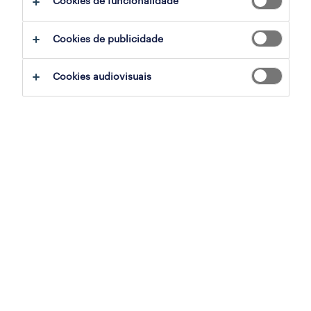
Cookies de funcionalidade
ajudar:
Cookies de publicidade
experimente remover alguns dos filtros
Cookies audiovisuais
que aplicou.
já experientou pesquisar por uma região
específica? Considere expandir a
distância até ao local de emprego.
altere a função ou palavras-chave e
verifique se foi escrito correctamente.