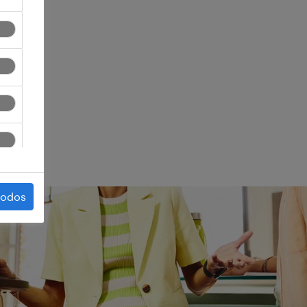
ego.
todos