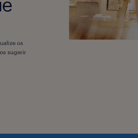
ue
ualize os
os sugerir