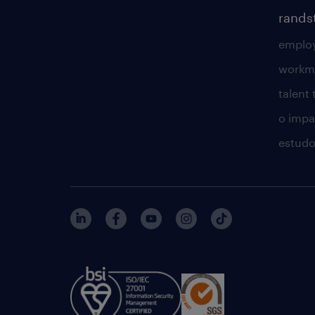
rands
employ
workm
talent
o impac
estudo