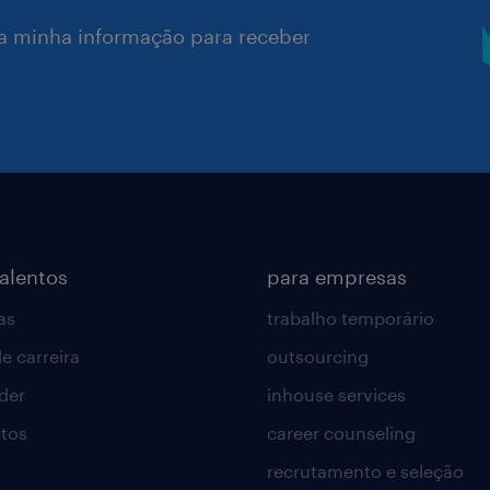
a minha informação para receber
talentos
para empresas
as
trabalho temporário
e carreira
outsourcing
lder
inhouse services
tos
career counseling
recrutamento e seleção