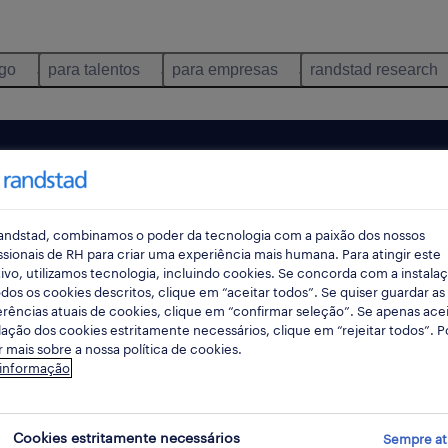
ego
para talentos
para empresas
randstad research
andstad, combinamos o poder da tecnologia com a paixão dos nossos
ssionais de RH para criar uma experiência mais humana. Para atingir este
ivo, utilizamos tecnologia, incluindo cookies. Se concorda com a instala
dos os cookies descritos, clique em “aceitar todos”. Se quiser guardar as
rências atuais de cookies, clique em “confirmar seleção”. Se apenas acei
lação dos cookies estritamente necessários, clique em “rejeitar todos”. 
 mais sobre a nossa política de cookies.
ncontrámos resultados para a sua pesquisa.
 informação
mente alterar os seus critérios de filtragem para ob
resultados. As seguintes acções podem ajudar:
Cookies estritamente necessários
Sempre at