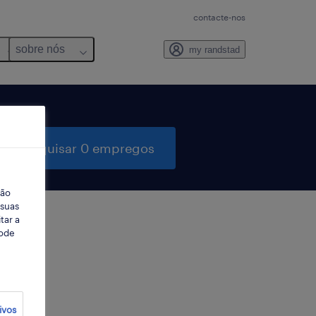
contacte-nos
sobre nós
my randstad
pesquisar 0 empregos
ção
 suas
tar a
Pode
ter
ivos