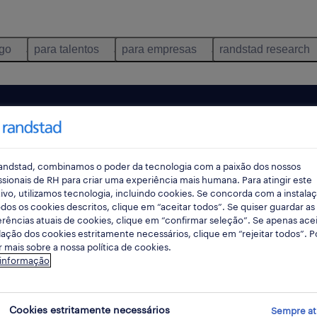
ego
para talentos
para empresas
randstad research
andstad, combinamos o poder da tecnologia com a paixão dos nossos
ssionais de RH para criar uma experiência mais humana. Para atingir este
ivo, utilizamos tecnologia, incluindo cookies. Se concorda com a instala
dos os cookies descritos, clique em “aceitar todos”. Se quiser guardar as
rências atuais de cookies, clique em “confirmar seleção”. Se apenas acei
lação dos cookies estritamente necessários, clique em “rejeitar todos”. 
 mais sobre a nossa política de cookies.
ncontrámos resultados para a sua pesquisa.
 informação
mente alterar os seus critérios de filtragem para ob
resultados. As seguintes acções podem ajudar:
Cookies estritamente necessários
Sempre at