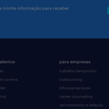
a minha informação para receber
talentos
para empresas
as
trabalho temporário
e carreira
outsourcing
lder
inhouse services
tos
career counseling
recrutamento e seleção