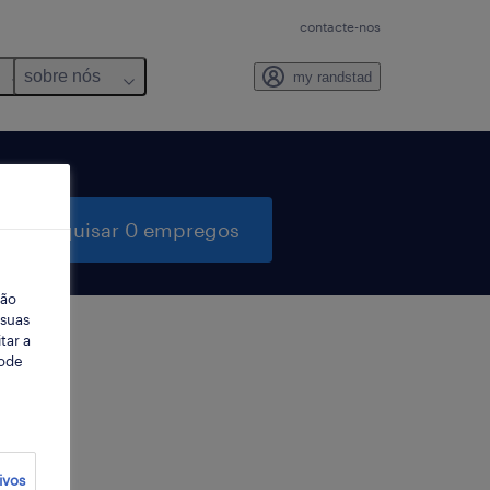
contacte-nos
sobre nós
my randstad
pesquisar 0 empregos
ção
 suas
tar a
Pode
ter
ivos