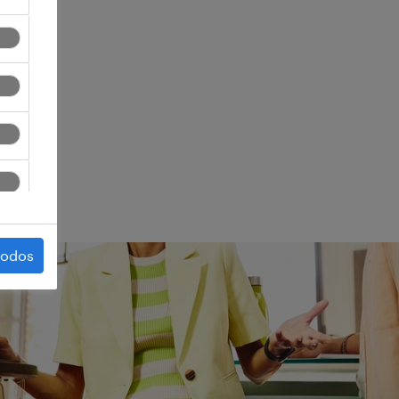
ego.
todos