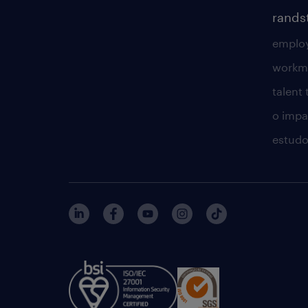
rands
employ
workm
talent
o impac
estudo