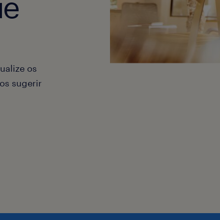
ue
ualize os
os sugerir