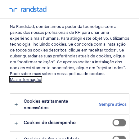
my randst
Na Randstad, combinamos o poder da tecnologia com a
braga
paixão dos nossos profissionais de RH para criar uma
experiência mais humana. Para atingir este objetivo, utilizamos
tecnologia, incluindo cookies. Se concorda com a instalação
de todos os cookies descritos, clique em “aceitar todos”. Se
quiser guardar as suas preferências atuais de cookies, clique
em “confirmar seleção”. Se apenas aceitar a instalação dos
cookies estritamente necessários, clique em “rejeitar todos”.
Pode saber mais sobre a nossa política de cookies.
Mais informação
Cookies estritamente
Sempre ativos
5 Permanente Contabilidade e auditoria
necessários
empregos disponíveis em Braga, Lisboa
Cookies de desempenho
filter
3