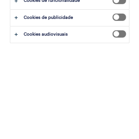
Cookies de funcionalidade
filter
2
Cookies de publicidade
technical support fv (m/f/x)
Cookies audiovisuais
aveiro, aveiro
permanente
publicado em 3 agosto 2026
ladrilhador (m/f/x)
porto, porto