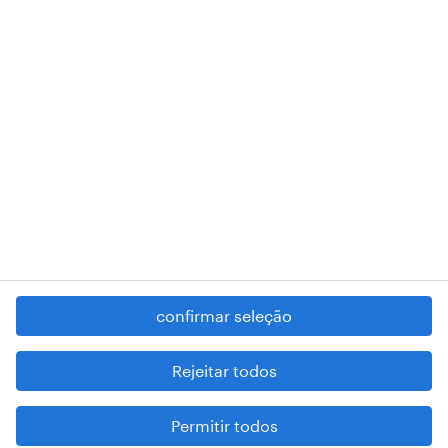
RANDSTAD,
, and SHAPING THE WORLD OF WORK are
registered trademarks of © Randstad N.V.
contacte-nos
termos e condições
política de privacidade
regime geral da prevenção da corrupção
denúncia de má conduta
confirmar seleção
reportar problemas de segurança
cookies
Rejeitar todos
mapa do site
Permitir todos
esteja atento