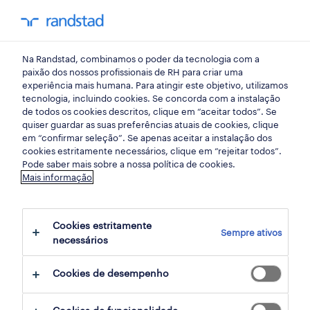
my randst
Na Randstad, combinamos o poder da tecnologia com a
porto
paixão dos nossos profissionais de RH para criar uma
experiência mais humana. Para atingir este objetivo, utilizamos
tecnologia, incluindo cookies. Se concorda com a instalação
de todos os cookies descritos, clique em “aceitar todos”. Se
quiser guardar as suas preferências atuais de cookies, clique
em “confirmar seleção”. Se apenas aceitar a instalação dos
cookies estritamente necessários, clique em “rejeitar todos”.
Pode saber mais sobre a nossa política de cookies.
Mais informação
Cookies estritamente
Sempre ativos
2 construções e explorações mineiras
necessários
oportunidades em Serzedo, Vila Nova de
Cookies de desempenho
Gaia, Porto encontradas para ti