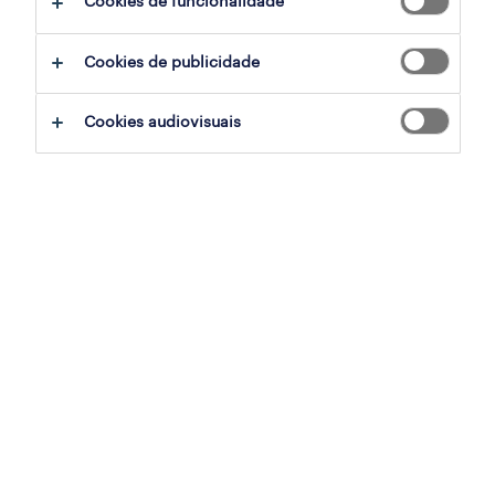
Cookies de funcionalidade
ajudar:
Cookies de publicidade
experimente remover alguns dos filtros
Cookies audiovisuais
que aplicou.
já experientou pesquisar por uma região
específica? Considere expandir a
distância até ao local de emprego.
altere a função ou palavras-chave e
verifique se foi escrito correctamente.