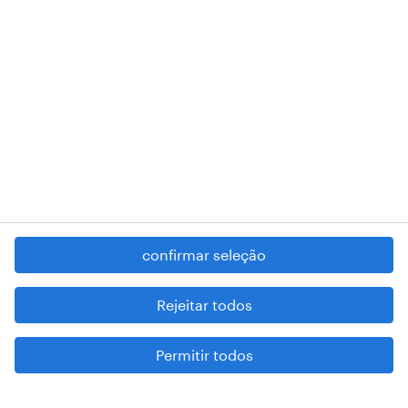
RANDSTAD,
, and SHAPING THE WORLD OF WORK are
registered trademarks of © Randstad N.V.
contacte-nos
termos e condições
política de privacidade
regime geral da prevenção da corrupção
denúncia de má conduta
confirmar seleção
reportar problemas de segurança
cookies
Rejeitar todos
mapa do site
Permitir todos
esteja atento