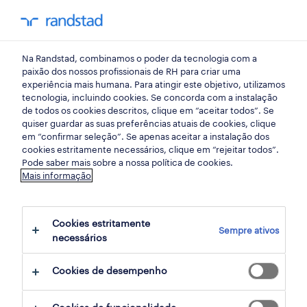
my randst
Na Randstad, combinamos o poder da tecnologia com a
início
paixão dos nossos profissionais de RH para criar uma
experiência mais humana. Para atingir este objetivo, utilizamos
tecnologia, incluindo cookies. Se concorda com a instalação
de todos os cookies descritos, clique em “aceitar todos”. Se
quiser guardar as suas preferências atuais de cookies, clique
em “confirmar seleção”. Se apenas aceitar a instalação dos
cookies estritamente necessários, clique em “rejeitar todos”.
Pode saber mais sobre a nossa política de cookies.
Mais informação
não foram encontrados resultados
Cookies estritamente
Sempre ativos
necessários
Não encontrámos resultados para a sua
pesquisa. Experimente alterar os seus
Cookies de desempenho
critérios de filtragem para obter mais
resultados. As seguintes acções podem