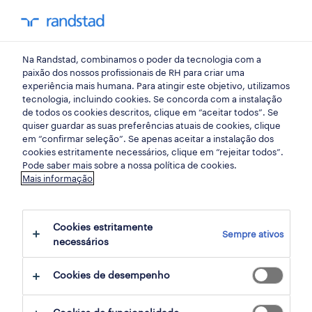
my randst
Na Randstad, combinamos o poder da tecnologia com a
início
paixão dos nossos profissionais de RH para criar uma
experiência mais humana. Para atingir este objetivo, utilizamos
tecnologia, incluindo cookies. Se concorda com a instalação
de todos os cookies descritos, clique em “aceitar todos”. Se
quiser guardar as suas preferências atuais de cookies, clique
em “confirmar seleção”. Se apenas aceitar a instalação dos
cookies estritamente necessários, clique em “rejeitar todos”.
Pode saber mais sobre a nossa política de cookies.
Mais informação
não foram encontrados resultados
Cookies estritamente
Sempre ativos
necessários
Não encontrámos resultados para a sua
pesquisa. Experimente alterar os seus
Cookies de desempenho
critérios de filtragem para obter mais
resultados. As seguintes acções podem