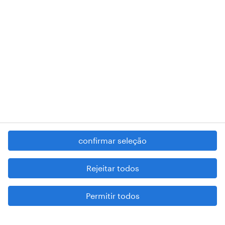
RANDSTAD,
, and SHAPING THE WORLD OF WORK are
registered trademarks of © Randstad N.V.
contacte-nos
termos e condições
política de privacidade
regime geral da prevenção da corrupção
denúncia de má conduta
confirmar seleção
reportar problemas de segurança
cookies
Rejeitar todos
mapa do site
Permitir todos
esteja atento