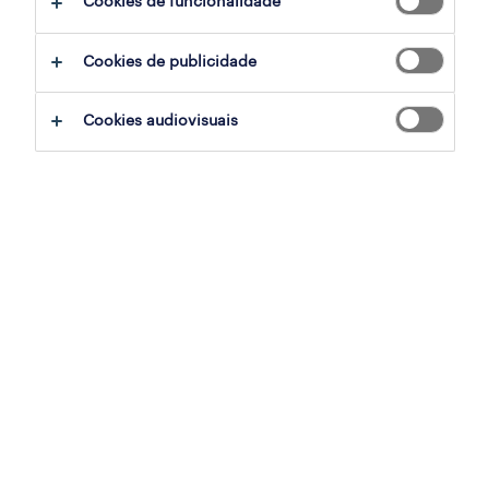
Cookies de funcionalidade
ajudar:
Cookies de publicidade
experimente remover alguns dos filtros
Cookies audiovisuais
que aplicou.
já experientou pesquisar por uma região
específica? Considere expandir a
distância até ao local de emprego.
altere a função ou palavras-chave e
verifique se foi escrito correctamente.