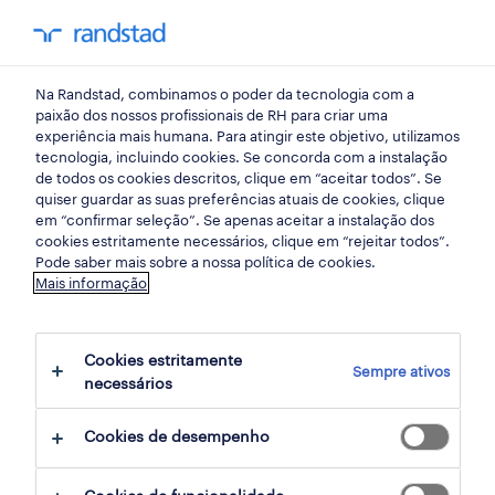
my randst
Na Randstad, combinamos o poder da tecnologia com a
sacavém
paixão dos nossos profissionais de RH para criar uma
experiência mais humana. Para atingir este objetivo, utilizamos
tecnologia, incluindo cookies. Se concorda com a instalação
de todos os cookies descritos, clique em “aceitar todos”. Se
quiser guardar as suas preferências atuais de cookies, clique
em “confirmar seleção”. Se apenas aceitar a instalação dos
cookies estritamente necessários, clique em “rejeitar todos”.
Pode saber mais sobre a nossa política de cookies.
Mais informação
Cookies estritamente
Sempre ativos
5 Temporário Banca empregos disponíveis
necessários
em Sacavém, Lisboa
Cookies de desempenho
filter
3