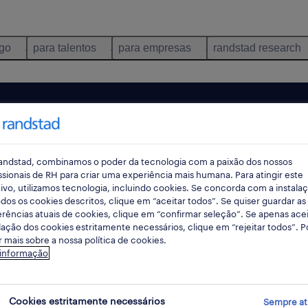
ego
para talentos
para empresas
randstad research
andstad, combinamos o poder da tecnologia com a paixão dos nossos
ssionais de RH para criar uma experiência mais humana. Para atingir este
ivo, utilizamos tecnologia, incluindo cookies. Se concorda com a instala
dos os cookies descritos, clique em “aceitar todos”. Se quiser guardar as
rências atuais de cookies, clique em “confirmar seleção”. Se apenas acei
lação dos cookies estritamente necessários, clique em “rejeitar todos”. 
 mais sobre a nossa política de cookies.
ncontrámos resultados para a sua pesquisa.
 informação
mente alterar os seus critérios de filtragem para ob
resultados. As seguintes acções podem ajudar:
Cookies estritamente necessários
Sempre at