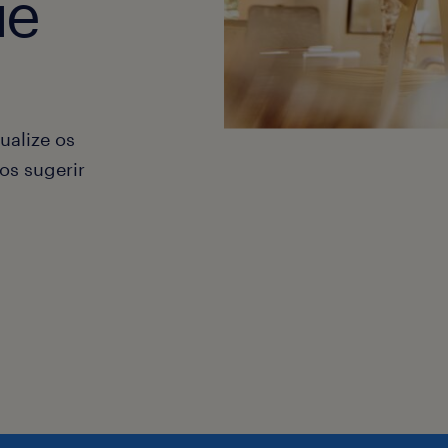
ue
ualize os
os sugerir