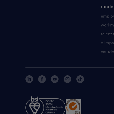
rands
employ
workm
talent
o impac
estudo