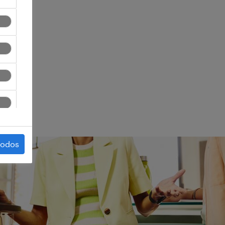
ego.
todos