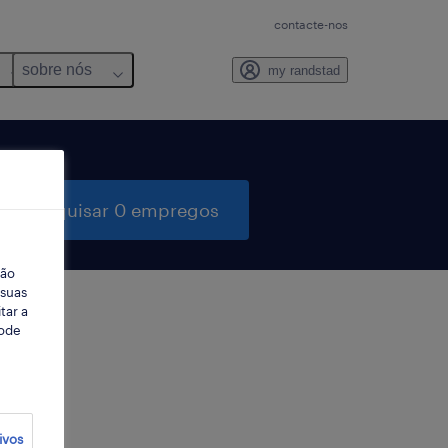
contacte-nos
sobre nós
my randstad
pesquisar 0 empregos
ção
 suas
tar a
Pode
ter
ivos