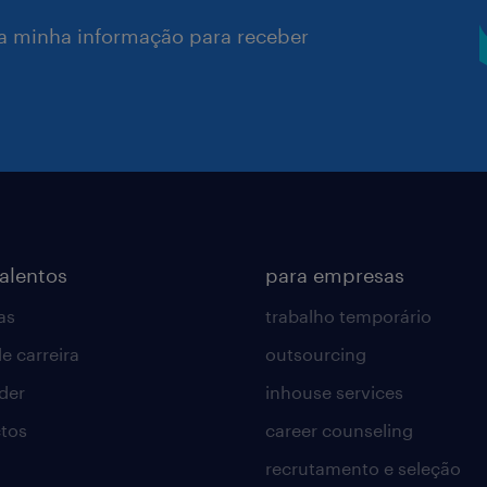
a minha informação para receber
talentos
para empresas
as
trabalho temporário
e carreira
outsourcing
lder
inhouse services
tos
career counseling
recrutamento e seleção