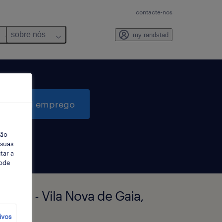
contacte-nos
sobre nós
my randstad
quisar 1 emprego
ção
 suas
tar a
Pode
zelo - Vila Nova de Gaia,
ivos