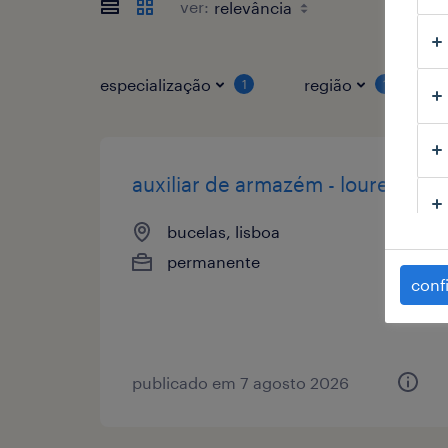
ver:
especialização
região
1
1
auxiliar de armazém - loures
bucelas, lisboa
permanente
conf
publicado em 7 agosto 2026