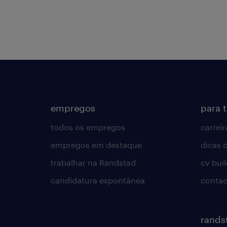
empregos
para 
todos os empregos
carreir
empregos em destaque
dicas d
trabalhar na Randstad
cv bui
candidatura espontânea
contac
rands