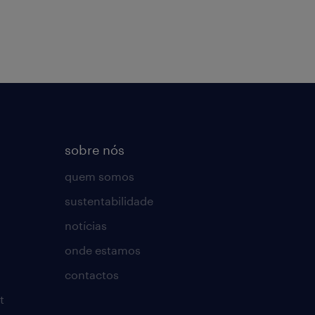
sobre nós
quem somos
sustentabilidade
notícias
onde estamos
contactos
t