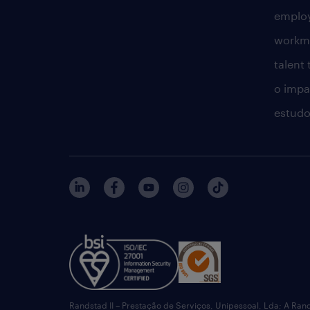
employ
workm
talent
o impac
estudo
Randstad II – Prestação de Serviços, Unipessoal, Lda; A Ran