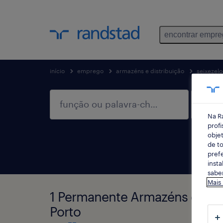
encontrar empr
início
emprego
armazéns e distribuição
seixezelo
Na R
profi
objet
de to
prefe
insta
saber
Mais
1 Permanente Armazéns e distr
Porto