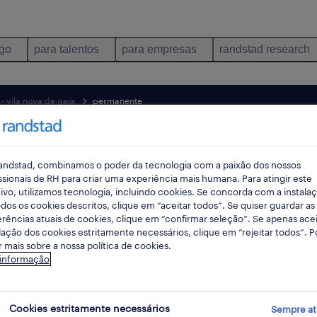
ego
para talentos
para empresas
randstad research
 - vila nova de gaia
permanente
pes
andstad, combinamos o poder da tecnologia com a paixão dos nossos
ssionais de RH para criar uma experiência mais humana. Para atingir este
ivo, utilizamos tecnologia, incluindo cookies. Se concorda com a instala
dos os cookies descritos, clique em “aceitar todos”. Se quiser guardar as
rências atuais de cookies, clique em “confirmar seleção”. Se apenas acei
lação dos cookies estritamente necessários, clique em “rejeitar todos”. 
 mais sobre a nossa política de cookies.
 informação
ibuição empregos disponíveis em Seixe
Cookies estritamente necessários
Sempre at