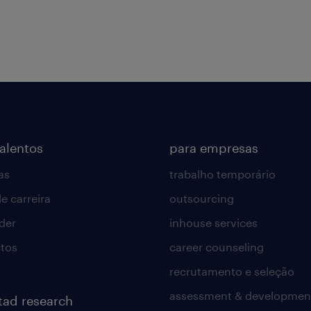
talentos
para empresas
as
trabalho temporário
e carreira
outsourcing
lder
inhouse services
tos
career counseling
recrutamento e seleção
assessment & developmen
tad research