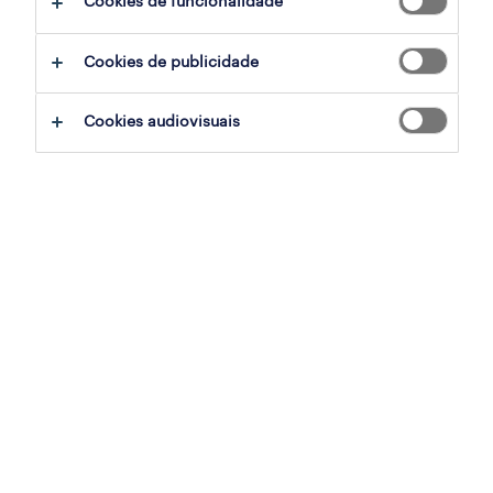
Cookies de funcionalidade
ajudar:
Cookies de publicidade
experimente remover alguns dos filtros
Cookies audiovisuais
que aplicou.
já experientou pesquisar por uma região
específica? Considere expandir a
distância até ao local de emprego.
altere a função ou palavras-chave e
verifique se foi escrito correctamente.