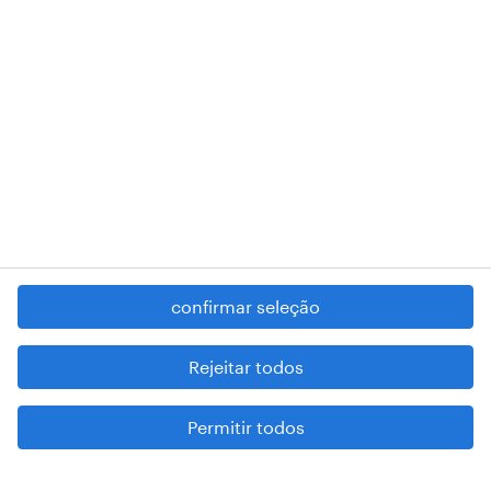
RANDSTAD,
, and SHAPING THE WORLD OF WORK are
registered trademarks of © Randstad N.V.
contacte-nos
termos e condições
política de privacidade
regime geral da prevenção da corrupção
denúncia de má conduta
confirmar seleção
reportar problemas de segurança
cookies
Rejeitar todos
mapa do site
Permitir todos
esteja atento