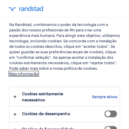
my randst
Na Randstad, combinamos o poder da tecnologia com a
início
paixão dos nossos profissionais de RH para criar uma
experiência mais humana. Para atingir este objetivo, utilizamos
tecnologia, incluindo cookies. Se concorda com a instalação
de todos os cookies descritos, clique em “aceitar todos”. Se
quiser guardar as suas preferências atuais de cookies, clique
em “confirmar seleção”. Se apenas aceitar a instalação dos
cookies estritamente necessários, clique em “rejeitar todos”.
Pode saber mais sobre a nossa política de cookies.
Mais informação
não foram encontrados resultados
Cookies estritamente
Sempre ativos
necessários
Não encontrámos resultados para a sua
pesquisa. Experimente alterar os seus
Cookies de desempenho
critérios de filtragem para obter mais
resultados. As seguintes acções podem