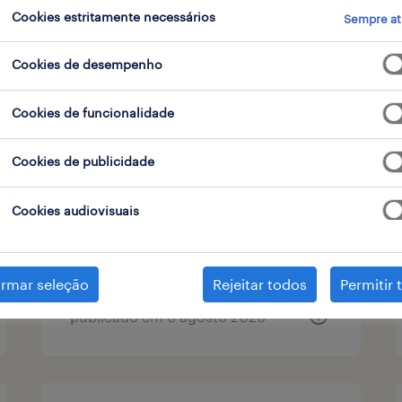
Cookies estritamente necessários
Sempre at
tipo de contrato
Cookies de desempenho
Cookies de funcionalidade
administrativo(a) de logística
Cookies de publicidade
(m/f/x)
algoz, faro
Cookies audiovisuais
temporário
irmar seleção
Rejeitar todos
Permitir 
publicado em 6 agosto 2026