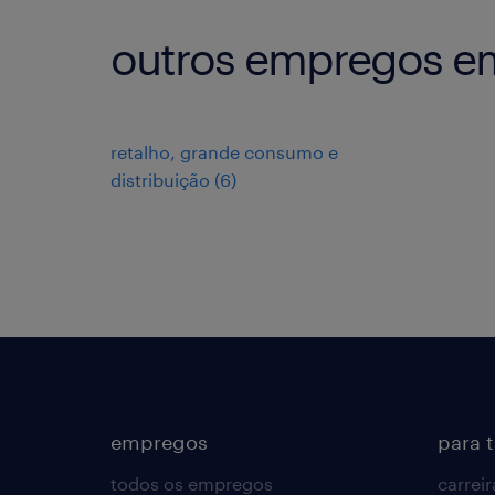
outros empregos em
retalho, grande consumo e
distribuição
(
6
)
empregos
para 
todos os empregos
carreir