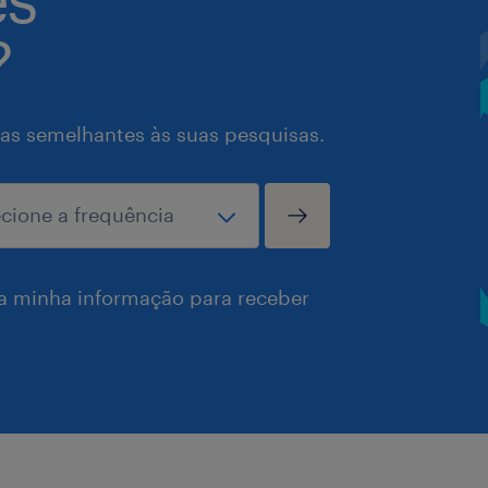
?
as semelhantes às suas pesquisas.
a minha informação para receber