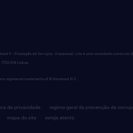
dstad II – Prestação de Serviços, Unipessoal, Lda é uma sociedade comercial 
 1750-018 Lisboa.
 registered trademarks of © Randstad N.V.
tica de privacidade
regime geral da prevenção da corru
mapa do site
esteja atento