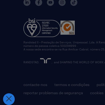
Randstad II – Prestação de Serviços, Unipessoal, Lda; A Ran
número de pessoa coletiva 503298999 .
A nossa sede encontra-se na Rua Amílcar Cabral, número 25,
RANDSTAD,
, and SHAPING THE WORLD OF WORK are
contacte-nos
termos e condições
polí
reportar problemas de segurança
cookies