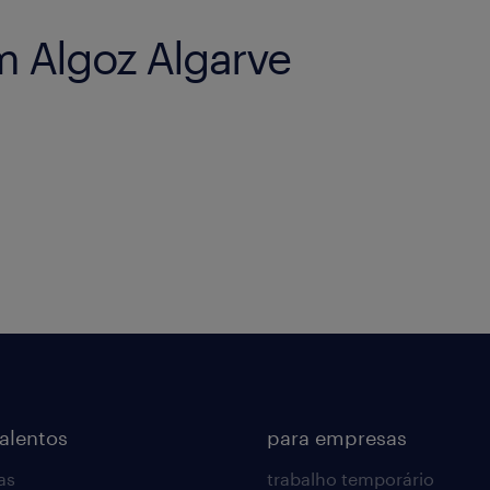
 Algoz Algarve
talentos
para empresas
as
trabalho temporário