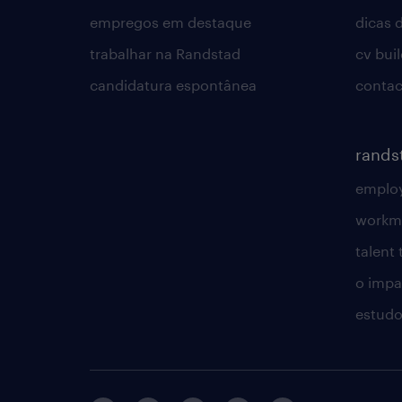
empregos em destaque
dicas d
trabalhar na Randstad
cv bui
candidatura espontânea
contac
rands
employ
workm
talent
o impac
estudo