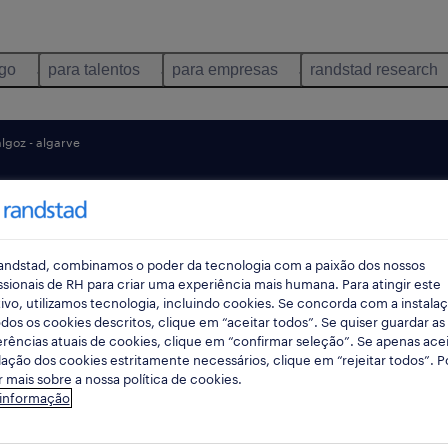
ego
para talentos
para empresas
randstad research
algoz - algarve
pes
andstad, combinamos o poder da tecnologia com a paixão dos nossos
ssionais de RH para criar uma experiência mais humana. Para atingir este
ivo, utilizamos tecnologia, incluindo cookies. Se concorda com a instala
dos os cookies descritos, clique em “aceitar todos”. Se quiser guardar as
rências atuais de cookies, clique em “confirmar seleção”. Se apenas acei
lação dos cookies estritamente necessários, clique em “rejeitar todos”. 
 mais sobre a nossa política de cookies.
rtunidades em Algoz - Algarve, Faro en
 informação