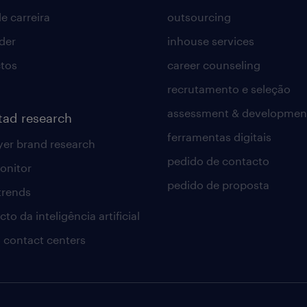
e carreira
outsourcing
lder
inhouse services
tos
career counseling
recrutamento e seleção
assessment & developmen
tad research
ferramentas digitais
er brand research
pedido de contacto
onitor
pedido de proposta
 trends
to da inteligência artificial
 contact centers