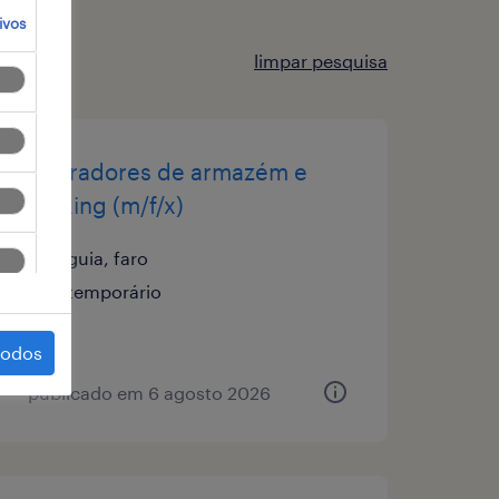
ivos
limpar pesquisa
operadores de armazém e
picking (m/f/x)
guia, faro
temporário
todos
publicado em 6 agosto 2026