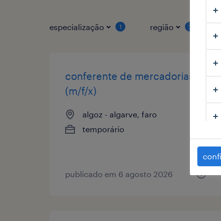
especialização
região
1
1
conferente de mercadorias
(m/f/x)
algoz - algarve, faro
temporário
conf
publicado em 6 agosto 2026