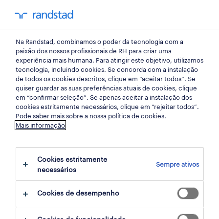
my randst
Na Randstad, combinamos o poder da tecnologia com a
espinho
paixão dos nossos profissionais de RH para criar uma
experiência mais humana. Para atingir este objetivo, utilizamos
tecnologia, incluindo cookies. Se concorda com a instalação
de todos os cookies descritos, clique em “aceitar todos”. Se
quiser guardar as suas preferências atuais de cookies, clique
em “confirmar seleção”. Se apenas aceitar a instalação dos
cookies estritamente necessários, clique em “rejeitar todos”.
Pode saber mais sobre a nossa política de cookies.
Mais informação
Cookies estritamente
Sempre ativos
4 Temporário Armazéns e distribuição
necessários
empregos disponíveis em Espinho, Aveiro
Cookies de desempenho
filter
3