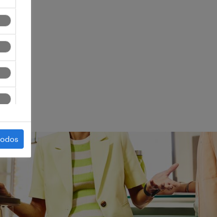
ego.
todos