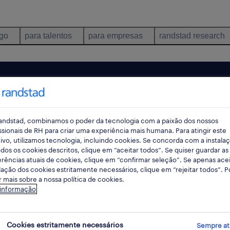
ego
para talentos
para empresas
randstad research
andstad, combinamos o poder da tecnologia com a paixão dos nossos
ssionais de RH para criar uma experiência mais humana. Para atingir este
ivo, utilizamos tecnologia, incluindo cookies. Se concorda com a instala
dos os cookies descritos, clique em “aceitar todos”. Se quiser guardar as
rências atuais de cookies, clique em “confirmar seleção”. Se apenas acei
lação dos cookies estritamente necessários, clique em “rejeitar todos”. 
 mais sobre a nossa política de cookies.
ncontrámos resultados para a sua pesquisa.
 informação
mente alterar os seus critérios de filtragem para ob
resultados. As seguintes acções podem ajudar:
Cookies estritamente necessários
Sempre at