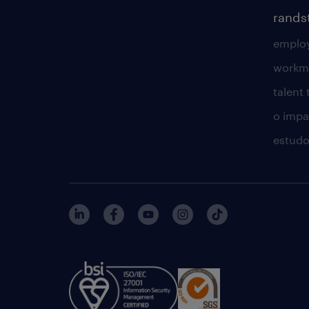
rands
employ
workm
talent
o impac
estudo