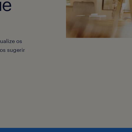
ue
ualize os
os sugerir