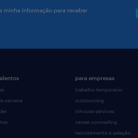
a minha informação para receber
talentos
para empresas
as
trabalho temporário
e carreira
outsourcing
lder
inhouse services
tos
career counseling
recrutamento e seleção