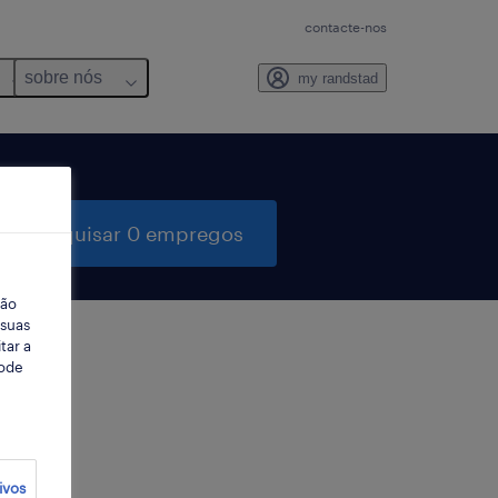
contacte-nos
sobre nós
my randstad
pesquisar 0 empregos
ção
 suas
tar a
Pode
ter
ivos