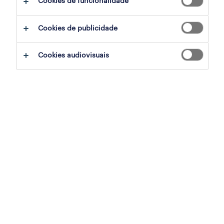
Cookies de funcionalidade
Cookies de publicidade
sumário
Cookies audiovisuais
leiria, leiria
permanente
especialização
engenharia
referência
OTS-2026-180449