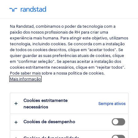
my randst
Na Randstad, combinamos o poder da tecnologia com a
engenharia
paixão dos nossos profissionais de RH para criar uma
experiência mais humana. Para atingir este objetivo, utilizamos
tecnologia, incluindo cookies. Se concorda com a instalação
responsável de produção
de todos os cookies descritos, clique em “aceitar todos”. Se
quiser guardar as suas preferências atuais de cookies, clique
(m/f/x).
em “confirmar seleção”. Se apenas aceitar a instalação dos
cookies estritamente necessários, clique em “rejeitar todos”.
Pode saber mais sobre a nossa política de cookies.
Mais informação
leiria, leiria
publicado hoje
Cookies estritamente
Sempre ativos
termina daqui a 4 dias
necessários
Cookies de desempenho
candidatura