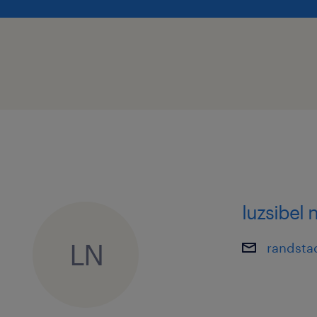
confortável, por favor, não hesites e
nossos/as consultores/as de recruta
luzsibel 
LN
randsta