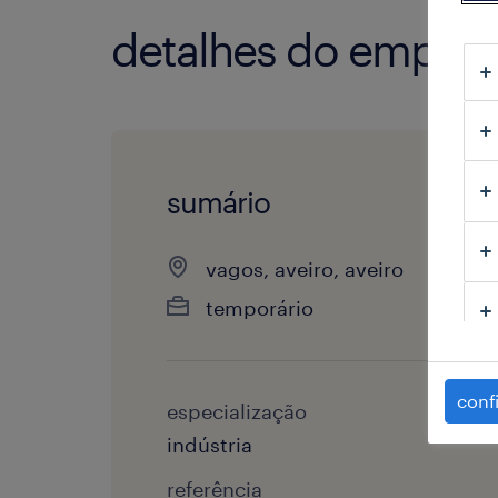
detalhes do empre
sumário
vagos, aveiro, aveiro
temporário
conf
especialização
indústria
referência