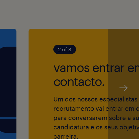
sso de garantir
to e contratação
s pessoas.
2 of 8
 oportunidades,
gião, sexo,
vamos entrar e
ero,
contacto.
néticas,
tuto de grupo
Um dos nossos especialistas
recrutamento vai entrar em 
para conversarem sobre a s
candidatura e os seus objeti
o, de modo a
carreira.
ta mais