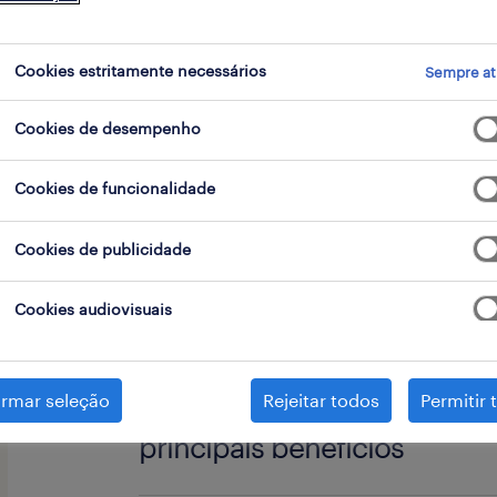
go
Cookies estritamente necessários
Sempre at
Cookies de desempenho
Estamos a recrutar rebarbador indus
industrial de vagos.
Cookies de funcionalidade
Cookies de publicidade
responsabilidades chave
Cookies audiovisuais
Rebarbagem de peças metálicas.
competências
irmar seleção
Rejeitar todos
Permitir 
principais benefícios
experiência na função.