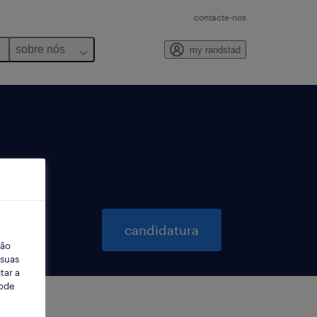
contacte-nos
sobre nós
my randstad
candidatura
ção
 suas
tar a
Pode