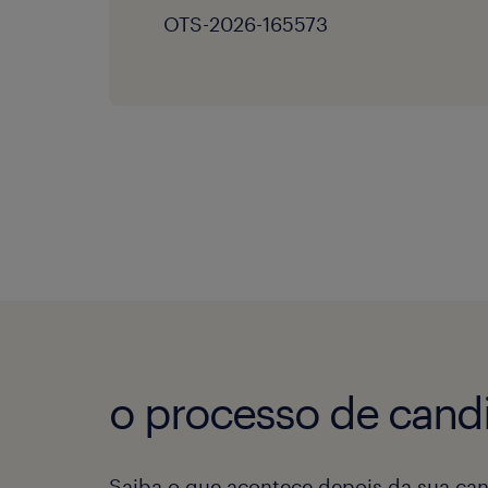
OTS-2026-165573
o processo de candi
Saiba o que acontece depois da sua can