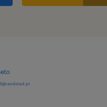
m informar os/as
mento.
neto
d@randstad.pt