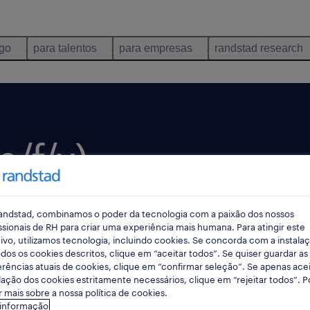
ego
para talentos
para empresas
randstad research
/f/x).
andstad, combinamos o poder da tecnologia com a paixão dos nossos
do há 2 dias
termina daqui a 8 dias
ssionais de RH para criar uma experiência mais humana. Para atingir este
ivo, utilizamos tecnologia, incluindo cookies. Se concorda com a instala
dos os cookies descritos, clique em “aceitar todos”. Se quiser guardar as
rências atuais de cookies, clique em “confirmar seleção”. Se apenas acei
lação dos cookies estritamente necessários, clique em “rejeitar todos”. 
 mais sobre a nossa política de cookies.
 informação