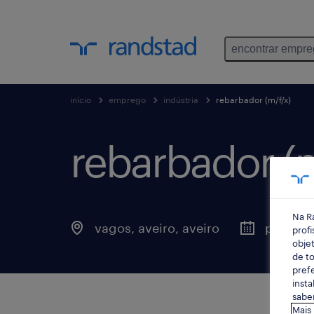
encontrar empr
início
emprego
indústria
rebarbador (m/f/x)
rebarbador (m
Na R
vagos, aveiro, aveiro
publica
profi
objet
de to
prefe
insta
saber
Mais