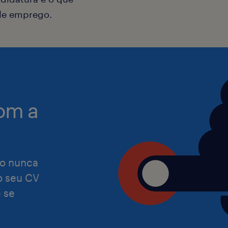
experiências. Assumimos o compromi
ele emprego.
que o nosso processo de recrutamen
satisfaça as necessidades de todas a
Preocupamo-nos com a igualdade de
independentemente de etnia, cor, reli
om a
orientação sexual, identidade de gén
nacionalidade, idade, informações ge
incapacidade ou qualquer outro esta
o nunca
protegido por lei.
 o seu CV
 se
Caso necessites de alguma adaptaçã
tornar a tua candidatura ou entrevis