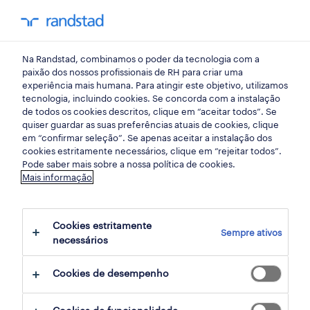
my randst
Na Randstad, combinamos o poder da tecnologia com a
emprego
paixão dos nossos profissionais de RH para criar uma
experiência mais humana. Para atingir este objetivo, utilizamos
tecnologia, incluindo cookies. Se concorda com a instalação
de todos os cookies descritos, clique em “aceitar todos”. Se
quiser guardar as suas preferências atuais de cookies, clique
em “confirmar seleção”. Se apenas aceitar a instalação dos
cookies estritamente necessários, clique em “rejeitar todos”.
Pode saber mais sobre a nossa política de cookies.
Mais informação
não foram encontrados resultados
Cookies estritamente
Sempre ativos
necessários
Não encontrámos resultados para a sua
pesquisa. Experimente alterar os seus
Cookies de desempenho
critérios de filtragem para obter mais
resultados. As seguintes acções podem