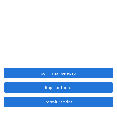
RANDSTAD,
, and SHAPING THE WORLD OF WORK are
registered trademarks of © Randstad N.V.
contacte-nos
termos e condições
política de privacidade
regime geral da prevenção da corrupção
denúncia de má conduta
confirmar seleção
reportar problemas de segurança
cookies
Rejeitar todos
mapa do site
Permitir todos
esteja atento