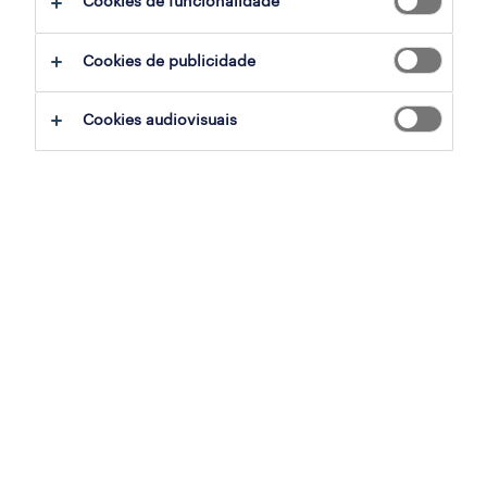
Cookies de funcionalidade
ajudar:
Cookies de publicidade
experimente remover alguns dos filtros
Cookies audiovisuais
que aplicou.
já experientou pesquisar por uma região
específica? Considere expandir a
distância até ao local de emprego.
altere a função ou palavras-chave e
verifique se foi escrito correctamente.