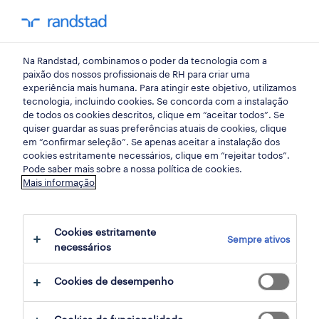
my randst
Na Randstad, combinamos o poder da tecnologia com a
operador fabril
paixão dos nossos profissionais de RH para criar uma
experiência mais humana. Para atingir este objetivo, utilizamos
tecnologia, incluindo cookies. Se concorda com a instalação
de todos os cookies descritos, clique em “aceitar todos”. Se
quiser guardar as suas preferências atuais de cookies, clique
em “confirmar seleção”. Se apenas aceitar a instalação dos
cookies estritamente necessários, clique em “rejeitar todos”.
receber alertas de emprego para esta
Pode saber mais sobre a nossa política de cookies.
Mais informação
pesquisa
Cookies estritamente
Sempre ativos
1 ofertas disponíveis em Operador fabril em
necessários
Porto
Cookies de desempenho
filter
1