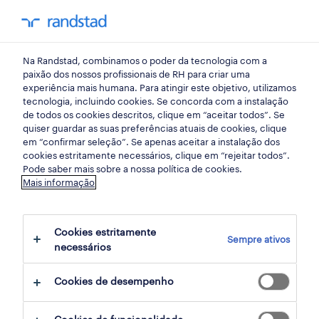
my randst
Na Randstad, combinamos o poder da tecnologia com a
emprego
paixão dos nossos profissionais de RH para criar uma
experiência mais humana. Para atingir este objetivo, utilizamos
tecnologia, incluindo cookies. Se concorda com a instalação
de todos os cookies descritos, clique em “aceitar todos”. Se
quiser guardar as suas preferências atuais de cookies, clique
em “confirmar seleção”. Se apenas aceitar a instalação dos
cookies estritamente necessários, clique em “rejeitar todos”.
Pode saber mais sobre a nossa política de cookies.
Mais informação
não foram encontrados resultados
Cookies estritamente
Sempre ativos
necessários
Não encontrámos resultados para a sua
pesquisa. Experimente alterar os seus
Cookies de desempenho
critérios de filtragem para obter mais
resultados. As seguintes acções podem