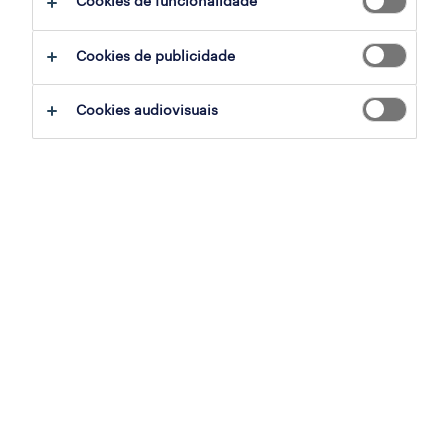
Cookies de funcionalidade
ajudar:
Cookies de publicidade
experimente remover alguns dos filtros
Cookies audiovisuais
que aplicou.
já experientou pesquisar por uma região
específica? Considere expandir a
distância até ao local de emprego.
altere a função ou palavras-chave e
verifique se foi escrito correctamente.