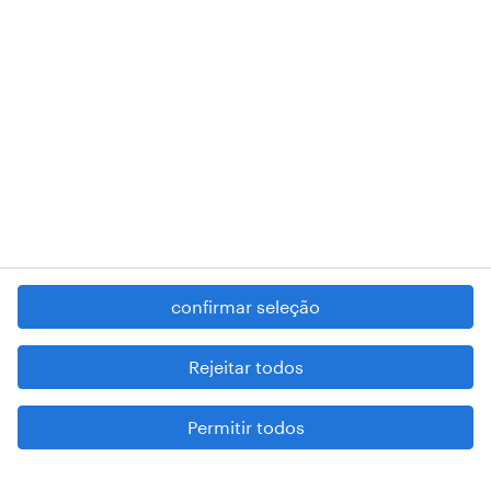
RANDSTAD,
, and SHAPING THE WORLD OF WORK are
registered trademarks of © Randstad N.V.
contacte-nos
termos e condições
política de privacidade
regime geral da prevenção da corrupção
denúncia de má conduta
confirmar seleção
reportar problemas de segurança
cookies
Rejeitar todos
mapa do site
Permitir todos
esteja atento