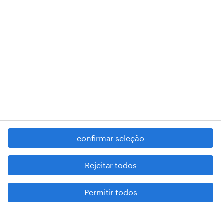
RANDSTAD,
, and SHAPING THE WORLD OF WORK are
registered trademarks of © Randstad N.V.
contacte-nos
termos e condições
política de privacidade
regime geral da prevenção da corrupção
denúncia de má conduta
confirmar seleção
reportar problemas de segurança
cookies
Rejeitar todos
mapa do site
Permitir todos
esteja atento