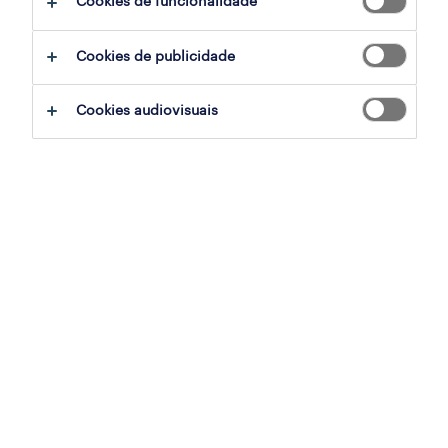
Cookies de funcionalidade
ajudar:
Cookies de publicidade
experimente remover alguns dos filtros
Cookies audiovisuais
que aplicou.
já experientou pesquisar por uma região
específica? Considere expandir a
distância até ao local de emprego.
altere a função ou palavras-chave e
verifique se foi escrito correctamente.