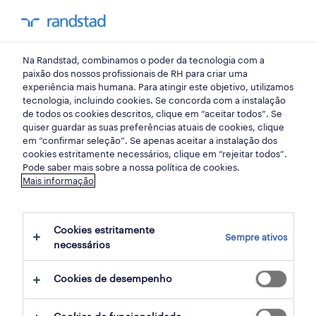
my randst
Na Randstad, combinamos o poder da tecnologia com a
emprego
paixão dos nossos profissionais de RH para criar uma
experiência mais humana. Para atingir este objetivo, utilizamos
tecnologia, incluindo cookies. Se concorda com a instalação
de todos os cookies descritos, clique em “aceitar todos”. Se
quiser guardar as suas preferências atuais de cookies, clique
em “confirmar seleção”. Se apenas aceitar a instalação dos
cookies estritamente necessários, clique em “rejeitar todos”.
Pode saber mais sobre a nossa política de cookies.
Mais informação
não foram encontrados resultados
Cookies estritamente
Sempre ativos
necessários
Não encontrámos resultados para a sua
pesquisa. Experimente alterar os seus
Cookies de desempenho
critérios de filtragem para obter mais
resultados. As seguintes acções podem