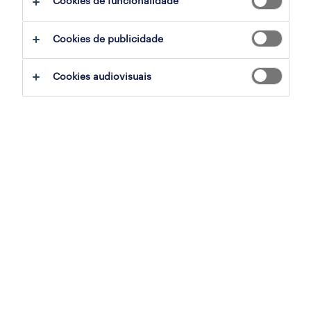
Cookies de funcionalidade
gestor de serviço
Cookies de publicidade
loulé, faro
permanente
Cookies audiovisuais
publicado em 5 agosto 2026
gestor de cafetaria (m/f/x)
vila real de santo antónio, faro, faro
permanente