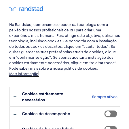
my randst
Na Randstad, combinamos o poder da tecnologia com a
gestor
paixão dos nossos profissionais de RH para criar uma
experiência mais humana. Para atingir este objetivo, utilizamos
tecnologia, incluindo cookies. Se concorda com a instalação
de todos os cookies descritos, clique em “aceitar todos”. Se
quiser guardar as suas preferências atuais de cookies, clique
em “confirmar seleção”. Se apenas aceitar a instalação dos
cookies estritamente necessários, clique em “rejeitar todos”.
receber alertas de emprego para esta
Pode saber mais sobre a nossa política de cookies.
Mais informação
pesquisa
Cookies estritamente
Sempre ativos
7 ofertas disponíveis em Gestor em Faro
necessários
Cookies de desempenho
filter
1