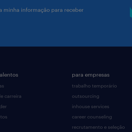
a minha informação para receber
talentos
para empresas
as
trabalho temporário
e carreira
outsourcing
lder
inhouse services
tos
career counseling
recrutamento e seleção