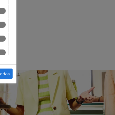
ego.
todos