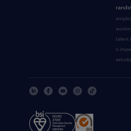
rands
employ
workm
talent
o impac
estudo