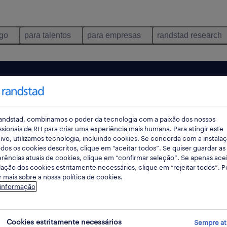
ego
para talentos
para empresas
randstad research
andstad, combinamos o poder da tecnologia com a paixão dos nossos
ssionais de RH para criar uma experiência mais humana. Para atingir este
ivo, utilizamos tecnologia, incluindo cookies. Se concorda com a instala
dos os cookies descritos, clique em “aceitar todos”. Se quiser guardar as
rências atuais de cookies, clique em “confirmar seleção”. Se apenas acei
lação dos cookies estritamente necessários, clique em “rejeitar todos”. 
 mais sobre a nossa política de cookies.
ncontrámos resultados para a sua pesquisa.
 informação
mente alterar os seus critérios de filtragem para ob
resultados. As seguintes acções podem ajudar:
Cookies estritamente necessários
Sempre at