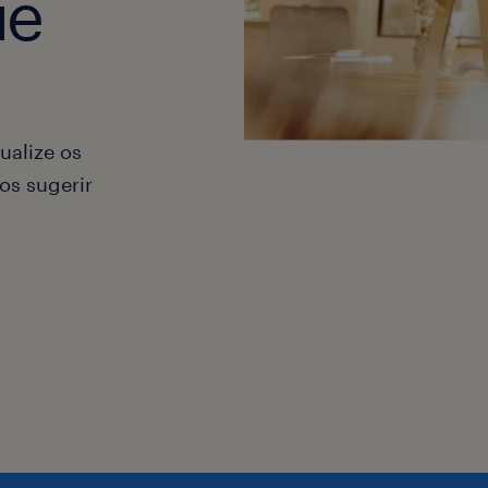
ue
ualize os
os sugerir