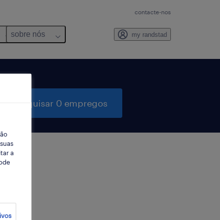
contacte-nos
sobre nós
my randstad
pesquisar 0 empregos
ção
 suas
tar a
Pode
ter
ivos